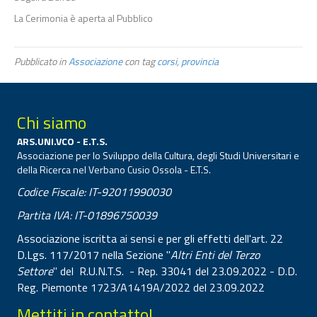
La Cerimonia è aperta al Pubblico
Pubblicato in
Associazione
con tag
corsi
,
provincia
Chi siamo
ARS.UNI.VCO - E.T.S.
Associazione per lo Sviluppo della Cultura, degli Studi Universitari e
della Ricerca nel Verbano Cusio Ossola - E.T.S.
Codice Fiscale: IT-92011990030
Partita IVA: IT-01896750039
Associazione iscritta ai sensi e per gli effetti dell'art. 22
D.Lgs. 117/2017 nella Sezione "
Altri Enti del Terzo
Settore
" del R.U.N.T.S. - Rep. 33041 del 23.09.2022 - D.D.
Reg. Piemonte 1723/A1419A/2022 del 23.09.2022
Mettiti in contatto!