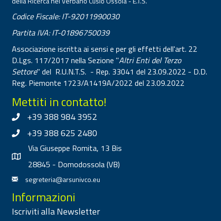
della Ricerca nel Verbano Cusio Ossola - E.T.S.
Codice Fiscale: IT-92011990030
Partita IVA: IT-01896750039
Associazione iscritta ai sensi e per gli effetti dell'art. 22
D.Lgs. 117/2017 nella Sezione "
Altri Enti del Terzo
Settore
" del R.U.N.T.S. - Rep. 33041 del 23.09.2022 - D.D.
Reg. Piemonte 1723/A1419A/2022 del 23.09.2022
Mettiti in contatto!
+39 388 984 3952
+39 388 625 2480
Via Giuseppe Romita, 13 Bis
28845 - Domodossola (VB)
segreteria@arsunivco.eu
Informazioni
Iscriviti alla Newsletter