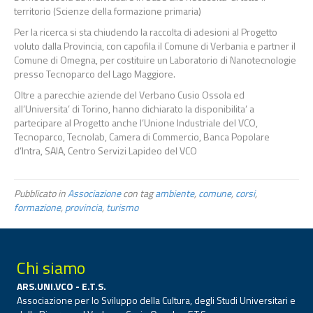
territorio (Scienze della formazione primaria)
Per la ricerca si sta chiudendo la raccolta di adesioni al Progetto
voluto dalla Provincia, con capofila il Comune di Verbania e partner il
Comune di Omegna, per costituire un Laboratorio di Nanotecnologie
presso Tecnoparco del Lago Maggiore.
Oltre a parecchie aziende del Verbano Cusio Ossola ed
all’Universita’ di Torino, hanno dichiarato la disponibilita’ a
partecipare al Progetto anche l’Unione Industriale del VCO,
Tecnoparco, Tecnolab, Camera di Commercio, Banca Popolare
d’Intra, SAIA, Centro Servizi Lapideo del VCO
Pubblicato in
Associazione
con tag
ambiente
,
comune
,
corsi
,
formazione
,
provincia
,
turismo
Chi siamo
ARS.UNI.VCO - E.T.S.
Associazione per lo Sviluppo della Cultura, degli Studi Universitari e