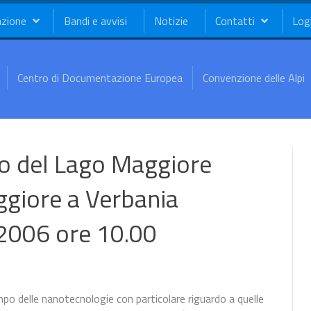
azione
Bandi e avvisi
Notizie
Contatti
Log
Centro di Documentazione Europea
Convenzione delle Alpi
o del Lago Maggiore
ggiore a Verbania
2006 ore 10.00
po delle nanotecnologie con particolare riguardo a quelle