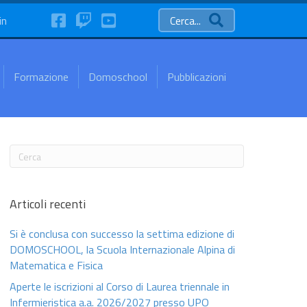
FaceBook
Twitch
YouTube
in
Cerca...
Formazione
Domoschool
Pubblicazioni
Articoli recenti
Si è conclusa con successo la settima edizione di
DOMOSCHOOL, la Scuola Internazionale Alpina di
Matematica e Fisica
Aperte le iscrizioni al Corso di Laurea triennale in
Infermieristica a.a. 2026/2027 presso UPO