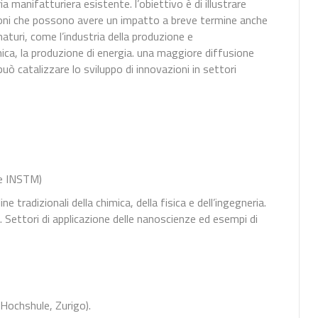
 manifatturiera esistente. l’obiettivo è di illustrare
ioni che possono avere un impatto a breve termine anche
aturi, come l’industria della produzione e
imica, la produzione di energia. una maggiore diffusione
uò catalizzare lo sviluppo di innovazioni in settori
re INSTM)
ne tradizionali della chimica, della fisica e dell’ingegneria.
i. Settori di applicazione delle nanoscienze ed esempi di
Hochshule, Zurigo).