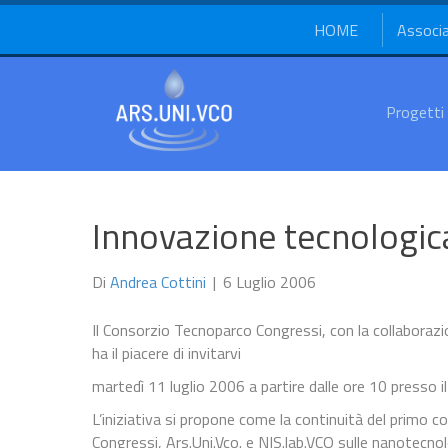
HOME
Associ
Progetti
Innovazione tecnologica
Di
Andrea Cottini
|
6 Luglio 2006
Il Consorzio Tecnoparco Congressi, con la collaborazio
ha il piacere di invitarvi
martedì 11 luglio 2006 a partire dalle ore 10 presso 
L’iniziativa si propone come la continuità del prim
Congressi, Ars.Uni.Vco. e NIS.lab.VCO sulle nanotecnol