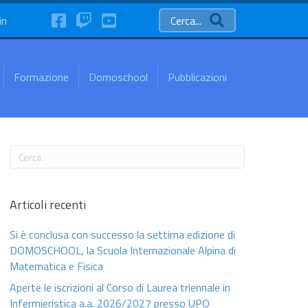
FaceBook
Twitch
YouTube
in
Cerca...
Formazione
Domoschool
Pubblicazioni
Articoli recenti
Si è conclusa con successo la settima edizione di
DOMOSCHOOL, la Scuola Internazionale Alpina di
Matematica e Fisica
Aperte le iscrizioni al Corso di Laurea triennale in
Infermieristica a.a. 2026/2027 presso UPO