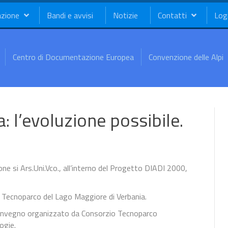
azione
Bandi e avvisi
Notizie
Contatti
Log
Centro di Documentazione Europea
Convenzione delle Alpi
: l’evoluzione possibile.
ne si Ars.Uni.Vco., all’interno del Progetto DIADI 2000,
il Tecnoparco del Lago Maggiore di Verbania.
o convegno organizzato da Consorzio Tecnoparco
ogie.