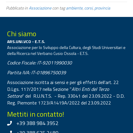
Pubblicato in
Associazione
con tag
ambiente
,
corsi
,
provincia
Chi siamo
ARS.UNI.VCO - E.T.S.
Associazione per lo Sviluppo della Cultura, degli Studi Universitari e
della Ricerca nel Verbano Cusio Ossola - E.T.S.
Codice Fiscale: IT-92011990030
Partita IVA: IT-01896750039
Associazione iscritta ai sensi e per gli effetti dell'art. 22
D.Lgs. 117/2017 nella Sezione "
Altri Enti del Terzo
Settore
" del R.U.N.T.S. - Rep. 33041 del 23.09.2022 - D.D.
Reg. Piemonte 1723/A1419A/2022 del 23.09.2022
Mettiti in contatto!
+39 388 984 3952
+39 388 625 2480