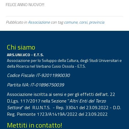
FELICE ANNO NUOVO!!!
Pubblicato in
Associazione
con tag
comune
,
corsi
,
provincia
Chi siamo
ARS.UNI.VCO - E.T.S.
Associazione per lo Sviluppo della Cultura, degli Studi Universitari e
della Ricerca nel Verbano Cusio Ossola - E.T.S.
Codice Fiscale: IT-92011990030
Partita IVA: IT-01896750039
Associazione iscritta ai sensi e per gli effetti dell'art. 22
D.Lgs. 117/2017 nella Sezione "
Altri Enti del Terzo
Settore
" del R.U.N.T.S. - Rep. 33041 del 23.09.2022 - D.D.
Reg. Piemonte 1723/A1419A/2022 del 23.09.2022
Mettiti in contatto!