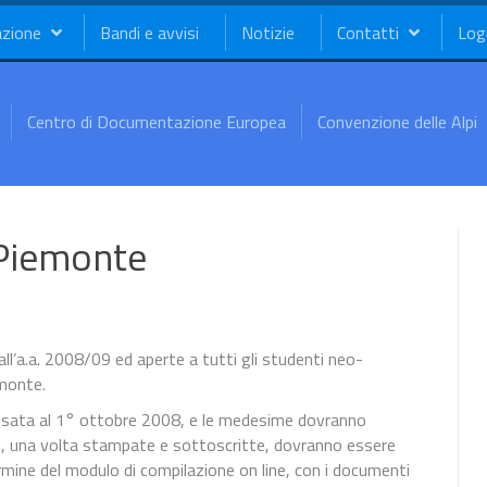
azione
Bandi e avvisi
Notizie
Contatti
Log
Centro di Documentazione Europea
Convenzione delle Alpi
 Piemonte
all’a.a. 2008/09 ed aperte a tutti gli studenti neo-
emonte.
issata al 1° ottobre 2008, e le medesime dovranno
i, una volta stampate e sottoscritte, dovranno essere
termine del modulo di compilazione on line, con i documenti