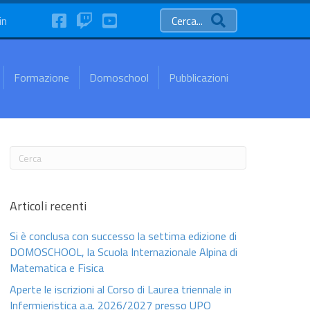
FaceBook
Twitch
YouTube
in
Cerca...
Formazione
Domoschool
Pubblicazioni
Articoli recenti
Si è conclusa con successo la settima edizione di
DOMOSCHOOL, la Scuola Internazionale Alpina di
Matematica e Fisica
Aperte le iscrizioni al Corso di Laurea triennale in
Infermieristica a.a. 2026/2027 presso UPO