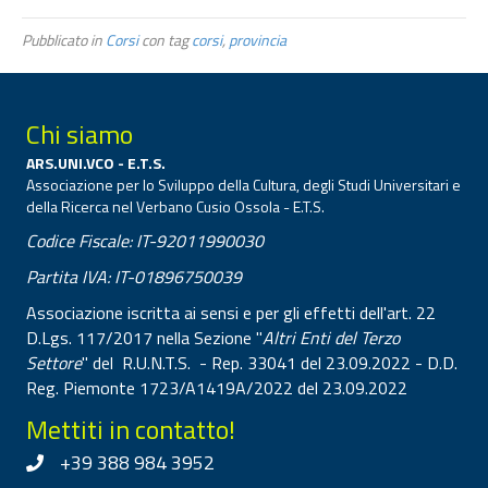
Pubblicato in
Corsi
con tag
corsi
,
provincia
Chi siamo
ARS.UNI.VCO - E.T.S.
Associazione per lo Sviluppo della Cultura, degli Studi Universitari e
della Ricerca nel Verbano Cusio Ossola - E.T.S.
Codice Fiscale: IT-92011990030
Partita IVA: IT-01896750039
Associazione iscritta ai sensi e per gli effetti dell'art. 22
D.Lgs. 117/2017 nella Sezione "
Altri Enti del Terzo
Settore
" del R.U.N.T.S. - Rep. 33041 del 23.09.2022 - D.D.
Reg. Piemonte 1723/A1419A/2022 del 23.09.2022
Mettiti in contatto!
+39 388 984 3952