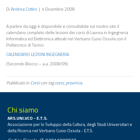
Di
Andrea Cottini
|
4 Dicembre 2008
A partire da oggi è disponibile e consultabile sul nostro sito il
calendario completo delle lezioni dei corsi di Laurea in Ingegneria
Informatica ed Elettronica attivati nel Verbano Cusio Ossola con il
Politecnico di Torino
CALENDARIO LEZIONI INGEGNERIA
(Secondo Blocco – a.a. 2008/09)
Pubblicato in
Corsi
con tag
corsi
,
provincia
Chi siamo
ARS.UNI.VCO - E.T.S.
Associazione per lo Sviluppo della Cultura, degli Studi Universitari e
della Ricerca nel Verbano Cusio Ossola - E.T.S.