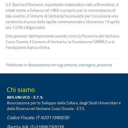
G.F. Bernard Riemann, importante matematico nato a Breselenz, è
infatti morto a Selasca nel 1866 e proprio per la concomitanza di
tale evento, il Comune di Verbania ha previsto per l’occasione una
cerimonia di posa della lapide commemorativa (domenica 19 aprile
ore 12.00 a Biganzolo).
Enti sponsor dell’importante evento sono la Provincia del Verbano
Cusio Ossola, il Comune di Verbania, la Fondazione CARIPLO e la
Fondazione Banca d’Intra.
Pubblicato in
Associazione
con tag
comune
,
convegno
,
provincia
Chi siamo
ARS.UNI.VCO - E.T.S.
Associazione per lo Sviluppo della Cultura, degli Studi Universitari e
della Ricerca nel Verbano Cusio Ossola - E.T.S.
Codice Fiscale: IT-92011990030
Partita IVA: IT-01896750039