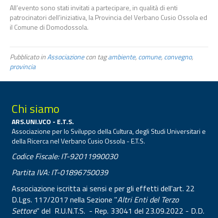
All’evento sono stati invitati a partecipare, in qualità di enti
patrocinatori dell’iniziativa, la Provincia del Verbano Cusio Ossola ed
il Comune di Domodossola.
Pubblicato in
Associazione
con tag
ambiente
,
comune
,
convegno
,
provincia
Chi siamo
ARS.UNI.VCO - E.T.S.
Associazione per lo Sviluppo della Cultura, degli Studi Universitari e
della Ricerca nel Verbano Cusio Ossola - E.T.S.
Codice Fiscale: IT-92011990030
Partita IVA: IT-01896750039
Associazione iscritta ai sensi e per gli effetti dell'art. 22
D.Lgs. 117/2017 nella Sezione "
Altri Enti del Terzo
Settore
" del R.U.N.T.S. - Rep. 33041 del 23.09.2022 - D.D.