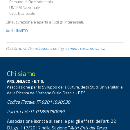
– Comune di Domodossola
– UNCEM Nazionale
– C.A.I. Nazionale
L’inaugurazione è aperta a Tutti gli interessati.
Vedi l’INVITO
Pubblicato in
Associazione
con tag
comune
,
corsi
,
provincia
Chi siamo
ARS.UNI.VCO - E.T.S.
Associazione per lo Sviluppo della Cultura, degli Studi Universitari e
della Ricerca nel Verbano Cusio Ossola - E.T.S.
Codice Fiscale: IT-92011990030
Partita IVA: IT-01896750039
Associazione iscritta ai sensi e per gli effetti dell'art. 22
D.Lgs. 117/2017 nella Sezione "
Altri Enti del Terzo