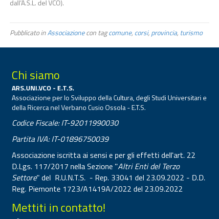
dall’A.S.L. del VCO).
Pubblicato in
Associazione
con tag
comune
,
corsi
,
provincia
,
turismo
Chi siamo
ARS.UNI.VCO - E.T.S.
Associazione per lo Sviluppo della Cultura, degli Studi Universitari e
della Ricerca nel Verbano Cusio Ossola - E.T.S.
Codice Fiscale: IT-92011990030
Partita IVA: IT-01896750039
Associazione iscritta ai sensi e per gli effetti dell'art. 22
D.Lgs. 117/2017 nella Sezione "
Altri Enti del Terzo
Settore
" del R.U.N.T.S. - Rep. 33041 del 23.09.2022 - D.D.
Reg. Piemonte 1723/A1419A/2022 del 23.09.2022
Mettiti in contatto!