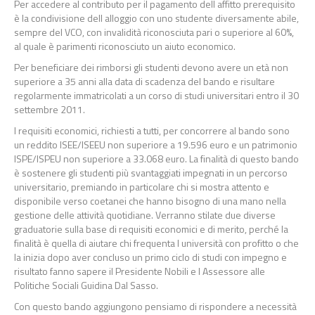
Per accedere al contributo per il pagamento dell affitto prerequisito
è la condivisione dell alloggio con uno studente diversamente abile,
sempre del VCO, con invalidità riconosciuta pari o superiore al 60%,
al quale è parimenti riconosciuto un aiuto economico.
Per beneficiare dei rimborsi gli studenti devono avere un età non
superiore a 35 anni alla data di scadenza del bando e risultare
regolarmente immatricolati a un corso di studi universitari entro il 30
settembre 2011.
I requisiti economici, richiesti a tutti, per concorrere al bando sono
un reddito ISEE/ISEEU non superiore a 19.596 euro e un patrimonio
ISPE/ISPEU non superiore a 33.068 euro. La finalità di questo bando
è sostenere gli studenti più svantaggiati impegnati in un percorso
universitario, premiando in particolare chi si mostra attento e
disponibile verso coetanei che hanno bisogno di una mano nella
gestione delle attività quotidiane. Verranno stilate due diverse
graduatorie sulla base di requisiti economici e di merito, perché la
finalità è quella di aiutare chi frequenta l università con profitto o che
la inizia dopo aver concluso un primo ciclo di studi con impegno e
risultato fanno sapere il Presidente Nobili e l Assessore alle
Politiche Sociali Guidina Dal Sasso.
Con questo bando aggiungono pensiamo di rispondere a necessità