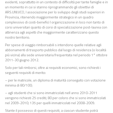
evidenti, soprattutto in un contesto di difficoltà per tante famiglie e in
un momento in cui si stanno riprogrammando gli obiettivi di
ARS.UNI.VCO, l associazione per lo sviluppo degli studi superiori in
Provincia, ritenendo maggiormente strategico in un quadro
complessivo di costi-benefici l organizzazione in loco non tanto di
corsi universitari quanto di corsi di specializzazione post-laurea con
attinenza agli aspetti che maggiormente caratterizzano questo
nostro territorio.
Per spese di viaggio rimborsabili s intendono quelle relative agli
abbonamenti di trasporto pubblico dal luogo di residenza (o località
più vicina) alla sede universitaria frequentata nel periodo 1° ottobre
2011-30 giugno 2012.
Solo per tali rimborsi, oltre ai requisiti economici, sono richiesti i
seguenti requisiti di merito:
– per le matricole, un diploma di maturità conseguito con votazione
minima di 80/100;
– agli studenti che si sono immatricolati nell anno 2010-2011
vengono richiesti 25 crediti; 80 per coloro che si sono immatricolati
nel 2009-2010; 135 per quelli immatricolati nel 2008-2009.
Stante il possesso di questi requisiti, a ciascun studente potrà