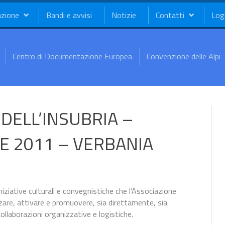
azione
Bandi e avvisi
Notizie
Contatti
Log
Centro di Documentazione Europea
Convenzione delle Alpi
 DELL’INSUBRIA –
E 2011 – VERBANIA
niziative culturali e convegnistiche che l’Associazione
are, attivare e promuovere, sia direttamente, sia
ollaborazioni organizzative e logistiche.