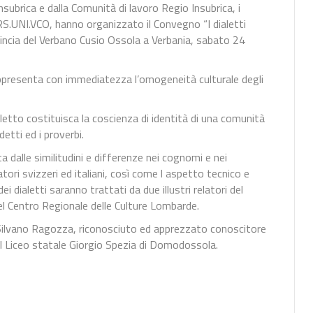
nsubrica e dalla Comunità di lavoro Regio Insubrica, i
 ARS.UNI.VCO, hanno organizzato il Convegno “I dialetti
ovincia del Verbano Cusio Ossola a Verbania, sabato 24
rappresenta con immediatezza l’omogeneità culturale degli
letto costituisca la coscienza di identità di una comunità
etti ed i proverbi.
 dalle similitudini e differenze nei cognomi e nei
atori svizzeri ed italiani, così come l aspetto tecnico e
i dialetti saranno trattati da due illustri relatori del
del Centro Regionale delle Culture Lombarde.
rof. Silvano Ragozza, riconosciuto ed apprezzato conoscitore
 il Liceo statale Giorgio Spezia di Domodossola.