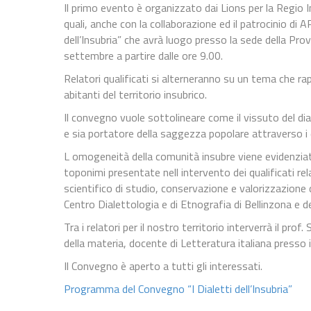
Il primo evento è organizzato dai Lions per la Regio I
quali, anche con la collaborazione ed il patrocinio di
dell’Insubria” che avrà luogo presso la sede della Pr
settembre a partire dalle ore 9.00.
Relatori qualificati si alterneranno su un tema che 
abitanti del territorio insubrico.
Il convegno vuole sottolineare come il vissuto del dia
e sia portatore della saggezza popolare attraverso i d
L omogeneità della comunità insubre viene evidenziata
toponimi presentate nell intervento dei qualificati rel
scientifico di studio, conservazione e valorizzazione de
Centro Dialettologia e di Etnografia di Bellinzona e 
Tra i relatori per il nostro territorio interverrà il p
della materia, docente di Letteratura italiana presso
Il Convegno è aperto a tutti gli interessati.
Programma del Convegno “I Dialetti dell’Insubria”