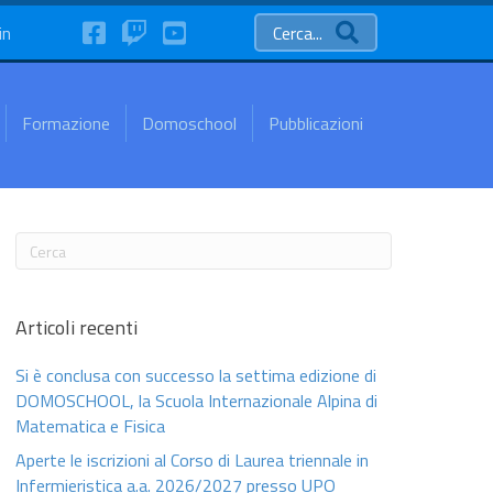
FaceBook
Twitch
YouTube
in
Cerca...
Formazione
Domoschool
Pubblicazioni
Articoli recenti
Si è conclusa con successo la settima edizione di
DOMOSCHOOL, la Scuola Internazionale Alpina di
Matematica e Fisica
Aperte le iscrizioni al Corso di Laurea triennale in
Infermieristica a.a. 2026/2027 presso UPO