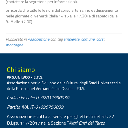
(contattare la segreteria per informazioni).
Si ricorda che tutte le lezioni del corso si terranno esclusivamente
nelle giornate di venerdì (dalle 14.15 alle 17.30) e di sabato (dalle
9.15 alle 17.00)
Pubblicato in
Associazione
con tag
ambiente
,
comune
,
corsi
,
montagna
Chi siamo
ARS.UNI.VCO - E.T.S.
Associazione per lo Sviluppo della Cultura, degli Studi Universitari e
della Ricerca nel Verbano Cusio Ossola - E.T.S.
Codice Fiscale: IT-92011990030
Partita IVA: IT-01896750039
Associazione iscritta ai sensi e per gli effetti dell'art. 22
D.Lgs. 117/2017 nella Sezione "
Altri Enti del Terzo