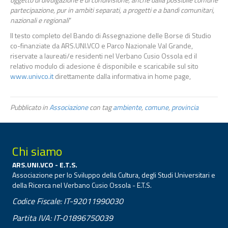
partecipazione, pur in ambiti separati, a progetti e a bandi comunitari,
nazionali e regionali
“
Il testo completo del Bando di Assegnazione delle Borse di Studio
co-finanziate da ARS.UNI.VCO e Parco Nazionale Val Grande,
riservate a laureati/e residenti nel Verbano Cusio Ossola ed il
relativo modulo di adesione é disponibile e scaricabile sul sito
www.univco.it
direttamente dalla informativa in home page,
Pubblicato in
Associazione
con tag
ambiente
,
comune
,
provincia
Chi siamo
ARS.UNI.VCO - E.T.S.
Associazione per lo Sviluppo della Cultura, degli Studi Universitari e
della Ricerca nel Verbano Cusio Ossola - E.T.S.
Codice Fiscale: IT-92011990030
Partita IVA: IT-01896750039