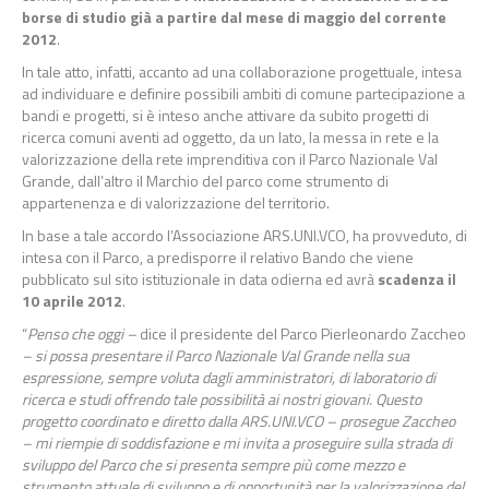
borse di studio già a partire dal mese di maggio del corrente
2012
.
In tale atto, infatti, accanto ad una collaborazione progettuale, intesa
ad individuare e definire possibili ambiti di comune partecipazione a
bandi e progetti, si è inteso anche attivare da subito progetti di
ricerca comuni aventi ad oggetto, da un lato, la messa in rete e la
valorizzazione della rete imprenditiva con il Parco Nazionale Val
Grande, dall’altro il Marchio del parco come strumento di
appartenenza e di valorizzazione del territorio.
In base a tale accordo l’Associazione ARS.UNI.VCO, ha provveduto, di
intesa con il Parco, a predisporre il relativo Bando che viene
pubblicato sul sito istituzionale in data odierna ed avrà
scadenza il
10 aprile 2012
.
“
Penso che oggi –
dice il presidente del Parco Pierleonardo Zaccheo
– si possa presentare il Parco Nazionale Val Grande nella sua
espressione, sempre voluta dagli amministratori, di laboratorio di
ricerca e studi offrendo tale possibilità ai nostri giovani. Questo
progetto coordinato e diretto dalla ARS.UNI.VCO – prosegue Zaccheo
– mi riempie di soddisfazione e mi invita a proseguire sulla strada di
sviluppo del Parco che si presenta sempre più come mezzo e
strumento attuale di sviluppo e di opportunità per la valorizzazione del