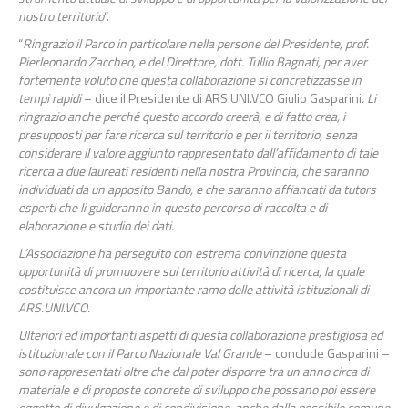
nostro territorio
“.
“
Ringrazio il Parco in particolare nella persone del Presidente, prof.
Pierleonardo Zaccheo, e del Direttore, dott. Tullio Bagnati, per aver
fortemente voluto che questa collaborazione si concretizzasse in
tempi rapidi
– dice il Presidente di ARS.UNI.VCO Giulio Gasparini
. Li
ringrazio anche perché questo accordo creerà, e di fatto crea, i
presupposti per fare ricerca sul territorio e per il territorio, senza
considerare il valore aggiunto rappresentato dall’affidamento di tale
ricerca a due laureati residenti nella nostra Provincia, che saranno
individuati da un apposito Bando, e che saranno affiancati da tutors
esperti che li guideranno in questo percorso di raccolta e di
elaborazione e studio dei dati.
L’Associazione ha perseguito con estrema convinzione questa
opportunità di promuovere sul territorio attività di ricerca, la quale
costituisce ancora un importante ramo delle attività istituzionali di
ARS.UNI.VCO.
Ulteriori ed importanti aspetti di questa collaborazione prestigiosa ed
istituzionale con il Parco Nazionale Val Grande
– conclude Gasparini –
sono rappresentati oltre che dal poter disporre tra un anno circa di
materiale e di proposte concrete di sviluppo che possano poi essere
oggetto di divulgazione e di condivisione, anche dalla possibile comune