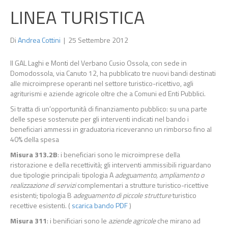
LINEA TURISTICA
Di
Andrea Cottini
|
25 Settembre 2012
Il GAL Laghi e Monti del Verbano Cusio Ossola, con sede in
Domodossola, via Canuto 12, ha pubblicato tre nuovi bandi destinati
alle microimprese operanti nel settore turistico-ricettivo, agli
agriturismi e aziende agricole oltre che a Comuni ed Enti Pubblici.
Si tratta di un’opportunità di finanziamento pubblico: su una parte
delle spese sostenute per gli interventi indicati nel bando i
beneficiari ammessi in graduatoria riceveranno un rimborso fino al
40% della spesa
Misura 313.2B
: i beneficiari sono le microimprese della
ristorazione e della recettività; gli interventi ammissibili riguardano
due tipologie principali: tipologia A
adeguamento, ampliamento o
realizzazione di servizi
complementari a strutture turistico-ricettive
esistenti; tipologia B
adeguamento di piccole strutture
turistico
recettive esistenti. (
scarica bando PDF
)
Misura 311
: i benificiari sono le
aziende agricole
che mirano ad