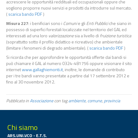
accrescere le opportunità reddituali ed occupazionali oppure che
vogliono proporre nuovi servizi e prodotti da introdurre sul mercato.
(
scarica bando PDF
)
Misura 227
: i benificiari sono i
Comuni
e gli
Enti Pubblici
che siano in
possesso di superfici forestali localizzate nel territorio del GAL ed
interessati ad una loro
valorizzazione
sia a livello di
fruizione turistica
(soprattutto sotto il profilo didattico e ricreativo) che ambientale
(limitare i fenomeni di degrado ambientale). (
scarica bando PDF
)
Si ricorda che per approfondire le opportunità offerte dai bandi si
può chiamare il GAL al numero 0324-481756 oppure visionare il sito
internet
www.gallaghiemonti.it
, inoltre, le domande di contributo
per i tre bandi vanno presentate a partire dal 17 settembre 2012 e
fino al 30 novembre 2012.
Pubblicato in
Associazione
con tag
ambiente
,
comune
,
provincia
Chi siamo
ARS.UNI.VCO - E.T.S.