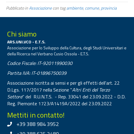
Pubblicato in
Associazione
con tag
ambiente
,
comune
,
provincia
Chi siamo
ARS.UNI.VCO - E.T.S.
Associazione per lo Sviluppo della Cultura, degli Studi Universitari e
della Ricerca nel Verbano Cusio Ossola - E.T.S.
Codice Fiscale: IT-92011990030
Partita IVA: IT-01896750039
Associazione iscritta ai sensi e per gli effetti dell'art. 22
D.Lgs. 117/2017 nella Sezione "
Altri Enti del Terzo
Settore
" del R.U.N.T.S. - Rep. 33041 del 23.09.2022 - D.D.
Reg. Piemonte 1723/A1419A/2022 del 23.09.2022
Mettiti in contatto!
+39 388 984 3952
+39 388 625 2480