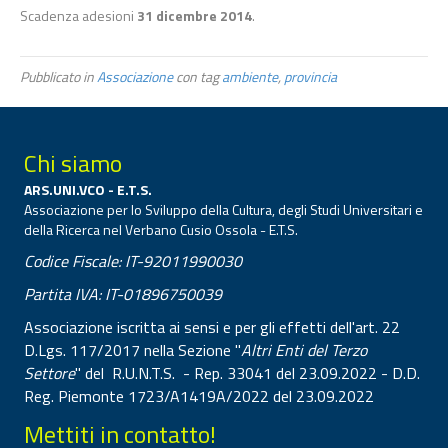
Scadenza adesioni
31 dicembre 2014
.
Pubblicato in
Associazione
con tag
ambiente
,
provincia
Chi siamo
ARS.UNI.VCO - E.T.S.
Associazione per lo Sviluppo della Cultura, degli Studi Universitari e
della Ricerca nel Verbano Cusio Ossola - E.T.S.
Codice Fiscale: IT-92011990030
Partita IVA: IT-01896750039
Associazione iscritta ai sensi e per gli effetti dell'art. 22
D.Lgs. 117/2017 nella Sezione "
Altri Enti del Terzo
Settore
" del R.U.N.T.S. - Rep. 33041 del 23.09.2022 - D.D.
Reg. Piemonte 1723/A1419A/2022 del 23.09.2022
Mettiti in contatto!