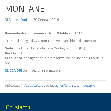
MONTANE
Di
Andrea Cottini
|
20 Gennaio 2016
Domande di ammissione entro il 9 febbraio 2016
Il corso si rivolge ai
LAUREATI
(nuovo o vecchio ordinamento).
Sede didattica
: Università della Montagna, Edolo (BS)
Durata
: 60 h
Frequenza
: obbligatoria sia in presenza che online per l’80% delle
ore
CLICCA QUI
per maggiori informazioni.
Pubblicato in
Associazione
con tag
agricoltura
,
corsi
,
montagna
Chi siamo