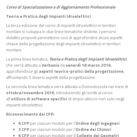
Corso di Specializzazione e di Aggiornamento Professionale
Teoria e Pratica degli Impianti Idroelettric
i
La terza edizione del corso di impianti idroelettrici in territori
montani si sviluppa in due linee tematiche distinte. I percorsi
didattici proposti permettono così di approfondire alcuni aspetti
chiave della progettazione degli impianti idroelettrici in territori
montani.
La prima linea tematica,
Teoria e Pratica degli Impianti Idroelettric
i
,
che verrà attivata a
Verbania
da
venerdì 18 marzo 2016
,
approfondisce gli
aspetti teorico-pratici della progettazione
,
affrontando 5 diversi aspetti della progettazione.
La seconda linea tematica verrà attivata a Domodossola nei mesi di
ottobre/novembre 2016
, introducendo gli iscritti al corso
all’
utilizzo di software specifici
di ampio utilizzo non solo negli
impianti idroelettrici.
Riconoscimento dei CFP:
6 CFP
per ciascun modulo per l’
Ordine degli Ingegneri
3 CFP
per ciascun modulo per l’
Ordine dei Chimici
6 CFP
per ciascun modulo per il
Collegio dei Geometri