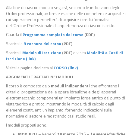
Alla fine di ciascun modulo seguirà, secondo le indicazioni degli
Ordini professionali, un breve esame delle competenze acquisite il
cui superamento permetterà di acquisire i crediti formativi
dell’Ordine Professionale di appartenenza di ciascun iscritto.
Guarda il
Programma
completo del corso
(PDF)
Scarica la
B
rochure del corso
(PDF)
Scarica il
Modulo di Iscrizione
(PDF)
e visita
Modalità e Costi di
Iscrizione (link)
Visita la pagina dedicata al
CORSO (link)
ARGOMENTI TRATTATI NEI MODULI
Il corso è composto da
5 moduli indipendenti
che affrontano i
criteri di progettazione delle opere idrauliche e degli apparati
elettromeccanici componenti un impianto idroelettrico dal punto di
vista teorico e pratico, mostrando le modalità di calcolo degli
elementi costituenti un impianto, fornendo indicazioni sulla
normativa di settore e mostrando casi studio reali.
I moduli proposti sono:
MODULO I
– Venerdì
18 marzo
2016 –
Le opere idrauliche