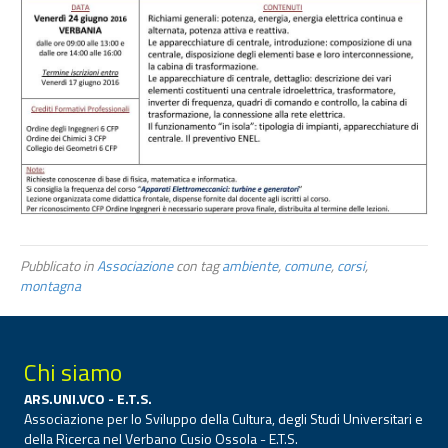
Pubblicato in
Associazione
con tag
ambiente
,
comune
,
corsi
,
montagna
Chi siamo
ARS.UNI.VCO - E.T.S.
Associazione per lo Sviluppo della Cultura, degli Studi Universitari e
della Ricerca nel Verbano Cusio Ossola - E.T.S.