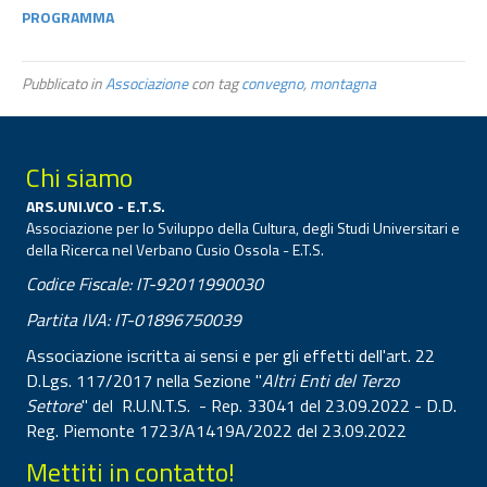
PROGRAMMA
Pubblicato in
Associazione
con tag
convegno
,
montagna
Chi siamo
ARS.UNI.VCO - E.T.S.
Associazione per lo Sviluppo della Cultura, degli Studi Universitari e
della Ricerca nel Verbano Cusio Ossola - E.T.S.
Codice Fiscale: IT-92011990030
Partita IVA: IT-01896750039
Associazione iscritta ai sensi e per gli effetti dell'art. 22
D.Lgs. 117/2017 nella Sezione "
Altri Enti del Terzo
Settore
" del R.U.N.T.S. - Rep. 33041 del 23.09.2022 - D.D.
Reg. Piemonte 1723/A1419A/2022 del 23.09.2022
Mettiti in contatto!