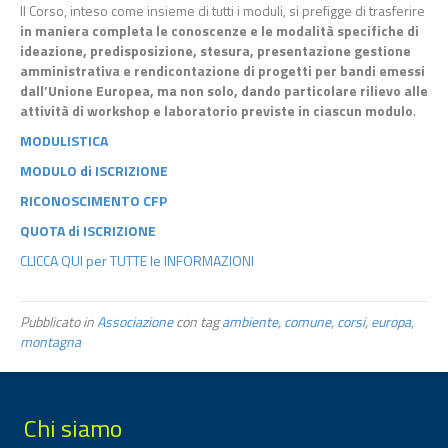
Il Corso, inteso come insieme di tutti i moduli, si prefigge di trasferire
in maniera completa le conoscenze e le modalità specifiche di
ideazione, predisposizione, stesura, presentazione gestione
amministrativa e rendicontazione di progetti per bandi emessi
dall’Unione Europea, ma non solo, dando particolare rilievo alle
attività di workshop e laboratorio previste in ciascun modulo
.
MODULISTICA
MODULO di ISCRIZIONE
RICONOSCIMENTO CFP
QUOTA di ISCRIZIONE
CLICCA QUI per TUTTE le INFORMAZIONI
Pubblicato in
Associazione
con tag
ambiente
,
comune
,
corsi
,
europa
,
montagna
Chi siamo