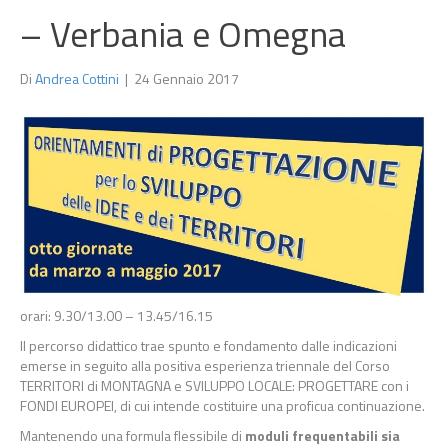
– Verbania e Omegna
Di
Andrea Cottini
|
24 Gennaio 2017
orari: 9.30/13.00 – 13.45/16.15
Il percorso didattico trae spunto e fondamento dalle indicazioni
emerse in seguito alla positiva esperienza triennale del Corso
TERRITORI di MONTAGNA e SVILUPPO LOCALE: PROGETTARE con i
FONDI EUROPEI, di cui intende costituire una proficua continuazione.
Mantenendo una formula flessibile di
moduli frequentabili sia