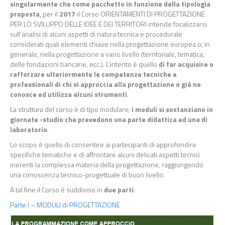
singolarmente che come pacchetto in funzione della tipologia
proposta
, per il
2017
il Corso ORIENTAMENTI DI PROGETTAZIONE
PER LO SVILUPPO DELLE IDEE E DEI TERRITORI intende focalizzarsi
sull’analisi di alcuni aspetti di natura tecnica e procedurale
considerati quali elementi chiave nella progettazione europea o, in
generale, nella progettazione a vario livello (territoriale, tematica,
delle fondazioni bancarie, ecc.). L’intento è quello
di far acquisire o
rafforzare ulteriormente le competenze tecniche e
professionali di chi si approccia alla progettazione o già ne
conosce ed utilizza alcuni strumenti
.
La struttura del corso è di tipo modulare;
i moduli si sostanziano in
giornate -studio che prevedono una parte didattica ed una di
laboratorio
.
Lo scopo è quello di consentire ai partecipanti di approfondire
specifiche tematiche e di affrontare alcuni delicati aspetti tecnici
inerenti la complessa materia della progettazione, raggiungendo
una conoscenza tecnico-progettuale di buon livello.
A tal fine il Corso è suddiviso in
due parti
:
Parte I – MODULI di PROGETTAZIONE