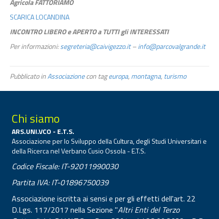
Agricola FATTORIAMO
SCARICA LOCANDINA
INCONTRO LIBERO e APERTO a TUTTI gli INTERESSATI
Per informazioni:
segreteria@caivigezzo.it
–
info@parcovalgrande.it
Pubblicato in
Associazione
con tag
europa
,
montagna
,
turismo
Chi siamo
ARS.UNI.VCO - E.T.S.
Associazione per lo Sviluppo della Cultura, degli Studi Universitari e
della Ricerca nel Verbano Cusio Ossola - E.T.S.
Codice Fiscale: IT-92011990030
Partita IVA: IT-01896750039
Associazione iscritta ai sensi e per gli effetti dell'art. 22
D.Lgs. 117/2017 nella Sezione "
Altri Enti del Terzo