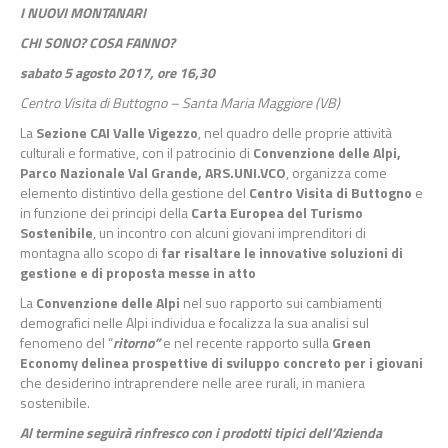
I NUOVI MONTANARI
CHI SONO? COSA FANNO?
sabato 5 agosto 2017, ore 16,30
Centro Visita di Buttogno – Santa Maria Maggiore (VB)
La
Sezione CAI Valle Vigezzo
, nel quadro delle proprie attività
culturali e formative, con il patrocinio di
Convenzione delle Alpi
,
Parco Nazionale Val Grande
,
ARS.UNI.VCO
, organizza come
elemento distintivo della gestione del
Centro Visita di Buttogno
e
in funzione dei principi della
Carta Europea del Turismo
Sostenibile
, un incontro con alcuni giovani imprenditori di
montagna allo scopo di
far risaltare le innovative soluzioni di
gestione e di proposta messe in atto
La
Convenzione delle Alpi
nel suo rapporto sui cambiamenti
demografici nelle Alpi individua e focalizza la sua analisi sul
fenomeno del “
ritorno”
e nel recente rapporto sulla
Green
Economy delinea prospettive di sviluppo concreto per i giovani
che desiderino intraprendere nelle aree rurali, in maniera
sostenibile.
Al termine seguirà rinfresco con i prodotti tipici dell’Azienda