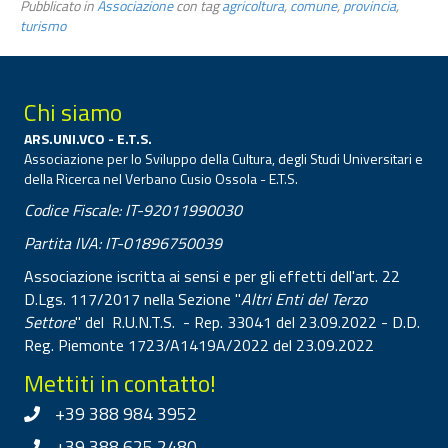
Pubblicato in
Associazione
con tag
agricoltura
,
comune
,
provincia
,
turismo
Chi siamo
ARS.UNI.VCO - E.T.S.
Associazione per lo Sviluppo della Cultura, degli Studi Universitari e
della Ricerca nel Verbano Cusio Ossola - E.T.S.
Codice Fiscale: IT-92011990030
Partita IVA: IT-01896750039
Associazione iscritta ai sensi e per gli effetti dell'art. 22
D.Lgs. 117/2017 nella Sezione "
Altri Enti del Terzo
Settore
" del R.U.N.T.S. - Rep. 33041 del 23.09.2022 - D.D.
Reg. Piemonte 1723/A1419A/2022 del 23.09.2022
Mettiti in contatto!
+39 388 984 3952
+39 388 625 2480