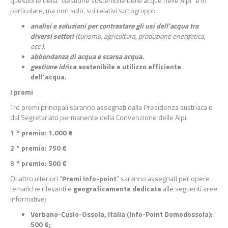
questione della “Gestione sostenibile delle acque nelle Alpi” e in
particolare, ma non solo, sui relativi sottogruppi:
analisi e soluzioni per contrastare gli usi dell’acqua tra
diversi settori
(turismo, agricoltura, produzione energetica,
ecc.).
abbondanza di acqua e scarsa acqua.
gestione idr
ica sostenibile e utilizzo efficiente
dell’acqua.
I premi
Tre premi principali saranno assegnati dalla Presidenza austriaca e
dal Segretariato permanente della Convenzione delle Alpi:
1 ° premio: 1.000 €
2 ° premio: 750 €
3 ° premio: 500 €
Quattro ulteriori “
Premi Info-point
” saranno assegnati per opere
tematiche rilevanti e
geograficamente dedicate
alle seguenti aree
informative:
Verbano-Cusio-Ossola, Italia (Info-Point Domodossola):
500 €;