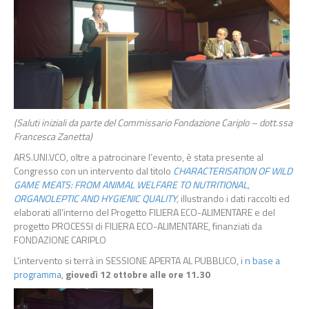
(Saluti iniziali da parte del Commissario Fondazione Cariplo – dott.ssa
Francesca Zanetta)
ARS.UNI.VCO, oltre a patrocinare l’evento, è stata presente al
Congresso con un intervento dal titolo
CHARACTERISATION OF WILD
GAME MEATS: FROM ANIMAL WELFARE TO NUTRITIONAL,
ORGANOLEPTIC AND HYGIENIC QUALITY
,
illustrando i dati raccolti ed
elaborati all’interno del Progetto FILIERA ECO-ALIMENTARE e del
progetto PROCESSI di FILIERA ECO-ALIMENTARE, finanziati da
FONDAZIONE CARIPLO
L’intervento si terrà in SESSIONE APERTA AL PUBBLICO, i
n base a
programma
,
giovedì 12 ottobre alle ore 11.30