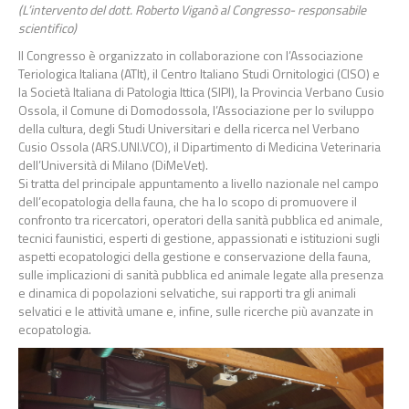
(L’intervento del dott. Roberto Viganò al Congresso- responsabile
scientifico)
Il Congresso è organizzato in collaborazione con l’Associazione
Teriologica Italiana (ATIt), il Centro Italiano Studi Ornitologici (CISO) e
la Società Italiana di Patologia Ittica (SIPI), la Provincia Verbano Cusio
Ossola, il Comune di Domodossola, l’Associazione per lo sviluppo
della cultura, degli Studi Universitari e della ricerca nel Verbano
Cusio Ossola (ARS.UNI.VCO), il Dipartimento di Medicina Veterinaria
dell’Università di Milano (DiMeVet).
Si tratta del principale appuntamento a livello nazionale nel campo
dell’ecopatologia della fauna, che ha lo scopo di promuovere il
confronto tra ricercatori, operatori della sanità pubblica ed animale,
tecnici faunistici, esperti di gestione, appassionati e istituzioni sugli
aspetti ecopatologici della gestione e conservazione della fauna,
sulle implicazioni di sanità pubblica ed animale legate alla presenza
e dinamica di popolazioni selvatiche, sui rapporti tra gli animali
selvatici e le attività umane e, infine, sulle ricerche più avanzate in
ecopatologia.