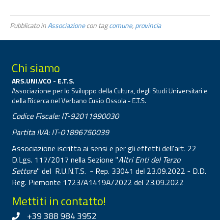
Pubblicato in
Associazione
con tag
comune
,
provincia
Chi siamo
ARS.UNI.VCO - E.T.S.
Associazione per lo Sviluppo della Cultura, degli Studi Universitari e
della Ricerca nel Verbano Cusio Ossola - E.T.S.
Codice Fiscale: IT-92011990030
Partita IVA: IT-01896750039
Associazione iscritta ai sensi e per gli effetti dell'art. 22
D.Lgs. 117/2017 nella Sezione "
Altri Enti del Terzo
Settore
" del R.U.N.T.S. - Rep. 33041 del 23.09.2022 - D.D.
Reg. Piemonte 1723/A1419A/2022 del 23.09.2022
Mettiti in contatto!
+39 388 984 3952