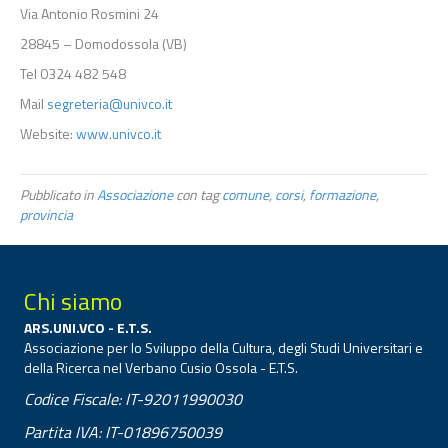
Via Antonio Rosmini 24
28845 – Domodossola (VB)
Tel 0324 482 548
Mail
segreteria@univco.it
Website:
www.univco.it
Pubblicato in
Associazione
con tag
comune
,
corsi
,
formazione
,
provincia
Chi siamo
ARS.UNI.VCO - E.T.S.
Associazione per lo Sviluppo della Cultura, degli Studi Universitari e
della Ricerca nel Verbano Cusio Ossola - E.T.S.
Codice Fiscale: IT-92011990030
Partita IVA: IT-01896750039