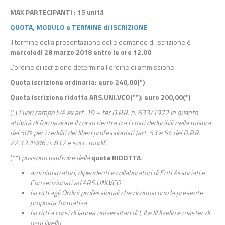
MAX PARTECIPANTI
: 15 unità
QUOTA, MODULO e TERMINE di ISCRIZIONE
Il termine della presentazione delle domande di iscrizione è
mercoledì 28 marzo 2018 entro le ore 12.00
.
L’ordine di iscrizione determina l’ordine di ammissione.
Quota iscrizione ordinaria: euro 240,00
(*)
Quota iscrizione ridotta ARS.UNI.VCO
(**)
: euro 200,00
(*)
(*)
Fuori campo IVA
ex art. 19 – ter D.P.R. n. 633/1972 in quanto
attività di formazione il corso rientra tra i costi deducibili nella misura
del 50% per i redditi dei liberi professionisti (art. 53 e 54 del D.P.R.
22.12.1986 n. 817 e succ. modif.
(**)
possono usufruire della
quota RIDOTTA
:
amministratori, dipendenti e collaboratori di Enti Associati e
Convenzionati ad ARS.UNI.VCO
iscritti agli Ordini professionali che riconoscono la presente
proposta formativa
iscritti a corsi di laurea universitari di I, II e III livello e master di
ogni livello