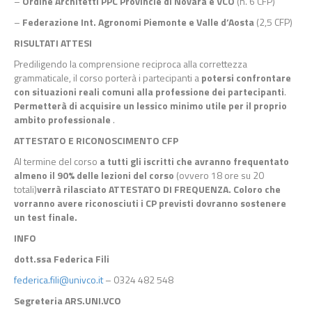
–
Ordine Architetti PPC Provincie di Novara e VCO
(n. 6 CFP)
–
Federazione Int. Agronomi Piemonte e Valle d’Aosta
(2,5 CFP)
RISULTATI ATTESI
Prediligendo la comprensione reciproca alla correttezza
grammaticale, il corso porterà i partecipanti a
potersi confrontare
con situazioni reali comuni alla professione dei partecipanti
.
Permetterà di acquisire un lessico minimo utile per il proprio
ambito professionale
.
ATTESTATO E RICONOSCIMENTO CFP
Al termine del corso
a tutti gli iscritti che avranno frequentato
almeno il 90% delle lezioni del corso
(ovvero 18 ore su 20
totali)
verrà rilasciato ATTESTATO DI FREQUENZA.
Coloro che
vorranno avere riconosciuti i CP previsti dovranno sostenere
un test finale.
INFO
dott.ssa Federica Fili
federica.fili@univco.it
– 0324 482 548
Segreteria ARS.UNI.VCO