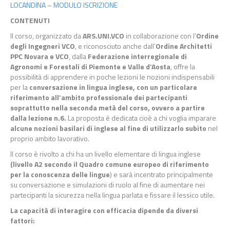
LOCANDINA
–
MODULO ISCRIZIONE
CONTENUTI
Il corso, organizzato da
ARS.UNI.VCO
in collaborazione con l’
Ordine
degli Ingegneri VCO
, e riconosciuto anche dall’
Ordine Architetti
PPC Novara e VCO
, dalla
Federazione interregionale di
Agronomi e Forestali di Piemonte e Valle d’Aosta
, offre la
possibilità di apprendere in poche lezioni le nozioni indispensabili
per la
conversazione in lingua inglese, con un particolare
riferimento all’ambito professionale dei partecipanti
soprattutto nella seconda metà del corso, ovvero a partire
dalla lezione n.6.
La proposta è dedicata cioè a chi voglia imparare
alcune nozioni basilari di inglese
al fine di utilizzarlo subito
nel
proprio ambito lavorativo.
Il corso è rivolto a chi ha un livello elementare di lingua inglese
(livello A2 secondo il Quadro comune europeo di riferimento
per la conoscenza delle lingue
) e sarà incentrato principalmente
su conversazione e simulazioni di ruolo al fine di aumentare nei
partecipanti la sicurezza nella lingua parlata e fissare il lessico utile.
La capacità di interagire con efficacia dipende da diversi
fattori: