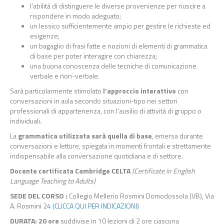
l’abilità di distinguere le diverse provenienze per riuscire a
rispondere in modo adeguato;
un lessico sufficientemente ampio per gestire le richieste ed
esigenze;
un bagaglio di frasi fatte e nozioni di elementi di grammatica
di base per poter interagire con chiarezza;
una buona conoscenza delle tecniche di comunicazione
verbale e non-verbale.
Sarà particolarmente stimolato
l’approccio interattivo
con
conversazioni in aula secondo situazioni-tipo nei settori
professionali di appartenenza, con l’ausilio di attività di gruppo o
individuali.
La
grammatica utilizzata sarà quella di base
, emersa durante
conversazioni e letture, spiegata in momenti frontali e strettamente
indispensabile alla conversazione quotidiana e di settore.
Docente certificata Cambridge CELTA
(Certificate in English
Language Teaching to Adults)
SEDE DEL CORSO
:
Collegio Mellerio Rosmini Domodossola (VB), Via
A. Rosmini 24
(CLICCA QUI PER INDICAZIONI)
DURATA
: 20 ore
suddivise in 10 lezioni di 2 ore ciascuna