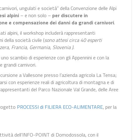
rnivori, ungulati e società” della Convenzione delle Alpi
esi alpini
– e non solo –
per discutere in
ione e compensazione dei danni da grandi carnivori
.
ati alpini, il workshop includerà rappresentanti
 della società civile (
sono attesi circa 40 esperti
zzera, Francia, Germania, Slovenia ).
 uno scambio di esperienze con gli Appennini e con la
 grandi carnivori.
cursione a Vallesone presso l’azienda agricola La Tensa;
rsi con esperienze reali di agricoltura di montagna e di
 rappresentanti del Parco Nazionale Val Grande, delle Aree
 Progetto
PROCESSI di FILIERA ECO-ALIMENTARE
, per la
 attività dell’INFO-POINT di Domodossola, con il