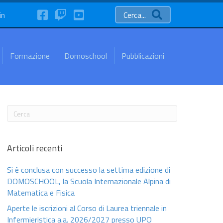
FaceBook
Twitch
YouTube
in
Cerca...
Formazione
Domoschool
Pubblicazioni
Articoli recenti
Si è conclusa con successo la settima edizione di
DOMOSCHOOL, la Scuola Internazionale Alpina di
Matematica e Fisica
Aperte le iscrizioni al Corso di Laurea triennale in
Infermieristica a.a. 2026/2027 presso UPO