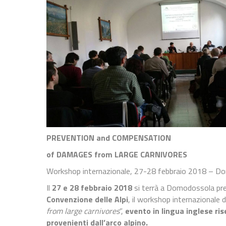
PREVENTION and COMPENSATION
of DAMAGES from LARGE CARNIVORES
Workshop internazionale, 27-28 febbraio 2018 – D
Il
27 e 28 febbraio 2018
si terrà a Domodossola pres
Convenzione delle Alpi
, il workshop internazionale d
from large carnivores
”,
evento in lingua inglese ri
provenienti dall’arco alpino.