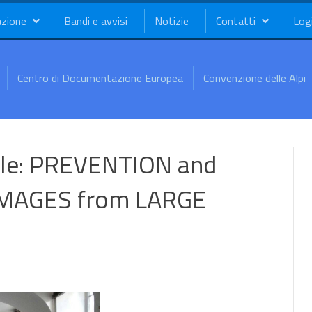
azione
Bandi e avvisi
Notizie
Contatti
Log
Centro di Documentazione Europea
Convenzione delle Alpi
ale: PREVENTION and
MAGES from LARGE