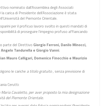
irettivo nominato dall’Assemblea degli Associati
0 la carica di Presidente dell’Associazione è stata
ll’Università del Piemonte Orientale.
parini per il proficuo lavoro svolto in questi mandati di
isponibilità di proseguire l’impegno profuso affiancando
o parte del Direttivo
Giorgio Ferroni, Danilo Minocci,
, Angelo Tandurella e Giorgio Vanni
.
ian Mauro Calligari, Domenico Finocchio e Maurizio
volgono le cariche
a titolo gratuito
, senza previsione di
ania Cerutti:
sa Maria Cavaletto, per aver proposto la mia designazione
sità del Piemonte Orientale.
rs.Uni.Vco per avermi dato fiducia nominandomi Presidente