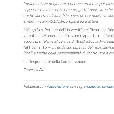
implementare negli anni a venire con il mio pur picco
supportare e a far crescere i progetti importanti che
anche aperta e disponibile a percorrere nuove strade e
ambiti in cui ARS.UNI.VCO opera ed è attiva
”.
Il Magnifico Rettore dell’Università del Piemonte Ori
volontà dell’Ateneo di rafforzare i rapporti con il terr
accordata.
“Porre al vertice di Ars.Uni.Vco la Profes
l’affidamento
– ci rende consapevoli del riconoscimen
locali e anche della responsabilità di continuare a cr
La Responsabile della Comunicazione
Federica Fili
Pubblicato in
Associazione
con tag
ambiente
,
comun