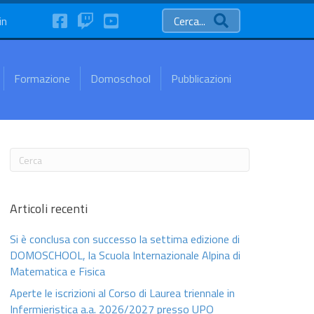
FaceBook
Twitch
YouTube
in
Cerca...
Formazione
Domoschool
Pubblicazioni
Articoli recenti
Si è conclusa con successo la settima edizione di
DOMOSCHOOL, la Scuola Internazionale Alpina di
Matematica e Fisica
Aperte le iscrizioni al Corso di Laurea triennale in
Infermieristica a.a. 2026/2027 presso UPO