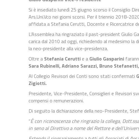
Si è insediato lunedì 25 giugno scorso il Consiglio D
Ars.Uni.Vco nei giorni scorsi. Per il triennio 2018-202
affidata a Stefania Cerutti, Docente e Ricercatrice de
L’Assemblea ha ringraziato il past-president Giulio Gas
carica dal 2010 ad oggi, richiedendo al medesimo la d
la neo-presidente alla vice-presidenza.
Oltre a
Stefania Cerutti
e a
Giulio Gasparini
farann
Sara Rubinelli, Adriano Sarazzi, Bruno Stefanetti
Al Collegio Revisori dei Conti sono stati confermati
G
Zigiotti.
Presidente, Vice-Presidente, Consiglieri e Revisori s
compensi o remunerazioni.
Di seguito la dichiarazione della neo-Presidente, Stef
“
È con riconoscenza che ringrazio la collega, Dott.s
in seno al Direttivo a nome del Rettore e dell’Univer
Estendo il ringraziamento a tutti gli Associati di A