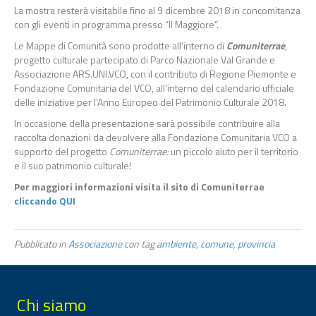
La mostra resterà visitabile fino al 9 dicembre 2018 in concomitanza
con gli eventi in programma presso “Il Maggiore”.
Le Mappe di Comunità sono prodotte all’interno di
Comuniterrae
,
progetto culturale partecipato di Parco Nazionale Val Grande e
Associazione ARS.UNI.VCO, con il contributo di Regione Piemonte e
Fondazione Comunitaria del VCO, all’interno del calendario ufficiale
delle iniziative per l’Anno Europeo del Patrimonio Culturale 2018.
In occasione della presentazione sarà possibile contribuire alla
raccolta donazioni da devolvere alla Fondazione Comunitaria VCO a
supporto del progetto
Comuniterrae:
un piccolo aiuto per il territorio
e il suo patrimonio culturale!
Per maggiori informazioni visita il sito di Comuniterrae
cliccando QUI
Pubblicato in
Associazione
con tag
ambiente
,
comune
,
provincia
Chi siamo