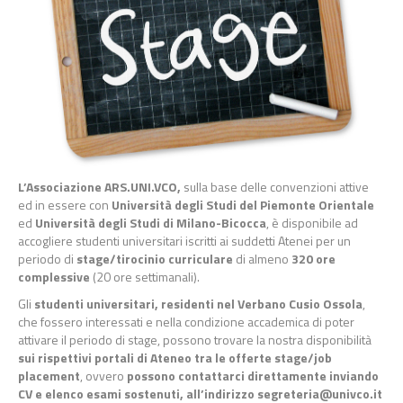
L’Associazione ARS.UNI.VCO,
sulla base delle convenzioni attive
ed in essere con
Università degli Studi del Piemonte Orientale
ed
Università degli Studi di Milano-Bicocca
, è disponibile ad
accogliere studenti universitari iscritti ai suddetti Atenei per un
periodo di
stage/tirocinio
curriculare
di almeno
320 ore
complessive
(20 ore settimanali).
Gli
studenti universitari, residenti nel Verbano Cusio Ossola
,
che fossero interessati e nella condizione accademica di poter
attivare il periodo di stage, possono trovare la nostra disponibilità
sui rispettivi portali di Ateneo tra le offerte stage/job
placement
, ovvero
possono contattarci direttamente inviando
CV e elenco esami sostenuti, all’indirizzo segreteria@univco.it