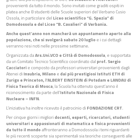
provenienti da tutto il mondo. Sono invitati come graditi ospiti in
platea anche 8 studenti delle Scuole superiori del Verbano Cusio
Ossola, in particolare del
Liceo scientifico “G. Spezia” di
Domodossola e del Liceo “B. Cavalieri” di Verbania.
Anche quest’anno non mancherà un appuntamento aperto alla
popolazione, che si svolgerà sabato 20 luglio
e i cui dettagli
verranno resi noti nelle prossime settimane.
Organizzata da
Ars.Uni.VCO e Città di Domodossola
, e supportata
da un Comitato Tecnico Scientifico coordinato dal
prof. Sergio
Cacciatori
e composto da professori universitari provenienti dagli
Atenei di
Insubria, Milano
e
dai più prestigiosi Istituti ETH di
Zurigo e Princeton, l’ALBERT EINSTEIN di Potsdam e LANDAU di
Fisica Teorica di Mosca
, la Scuola ha ottenuto quest’anno il
riconoscimento da parte dell’
Istituto Nazionale di Fisica
Nucleare – INFN
.
L’iniziativa ha inoltre ricevuto il patrocinio di
FONDAZIONE CRT
.
Per cinque giorni i migliori
docenti, esperti, ricercatori, studenti
universitari e appassionati di matematica e fisica provenienti
da tutto il mondo
affronteranno a Domodossola i temi riguardanti
le più recenti scoperte sia sperimentali sia teoriche conseguenti alle