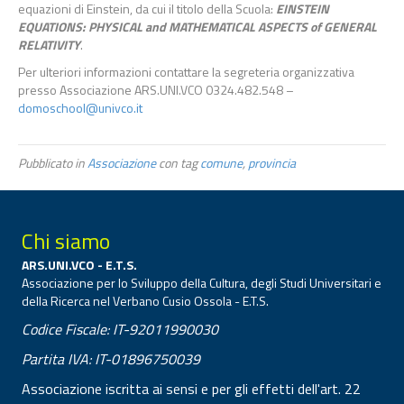
equazioni di Einstein, da cui il titolo della Scuola:
EINSTEIN
EQUATIONS: PHYSICAL and MATHEMATICAL ASPECTS of GENERAL
RELATIVITY
.
Per ulteriori informazioni contattare la segreteria organizzativa
presso Associazione ARS.UNI.VCO 0324.482.548 –
domoschool@univco.it
Pubblicato in
Associazione
con tag
comune
,
provincia
Chi siamo
ARS.UNI.VCO - E.T.S.
Associazione per lo Sviluppo della Cultura, degli Studi Universitari e
della Ricerca nel Verbano Cusio Ossola - E.T.S.
Codice Fiscale: IT-92011990030
Partita IVA: IT-01896750039
Associazione iscritta ai sensi e per gli effetti dell'art. 22