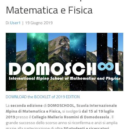
Matematica e Fisica
Di
User1
|
19 Giugno 2019
DOWNLOAD the BOOKLET of 2019 EDITION
La
seconda edizione
di
DOMOSCHOOL, Scuola Internazionale
Alpina di Matematica e Fisica,
si svolgerà
dal 15 al 19 luglio
2019
presso il
Collegio Mellerio Rosmini di Domodossola
. Il
grande successo dello scorso anno si riconferma e anzi si amplia
grazie alla partecipazione di oltre
50 studenti e ricercatori