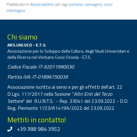
Pubblicato in
Associazione
con tag
comune
,
convegno
,
corsi
,
montagna
Chi siamo
ARS.UNI.VCO - E.T.S.
Associazione per lo Sviluppo della Cultura, degli Studi Universitari e
della Ricerca nel Verbano Cusio Ossola - E.T.S.
Codice Fiscale: IT-92011990030
Partita IVA: IT-01896750039
Associazione iscritta ai sensi e per gli effetti dell'art. 22
D.Lgs. 117/2017 nella Sezione "
Altri Enti del Terzo
Settore
" del R.U.N.T.S. - Rep. 33041 del 23.09.2022 - D.D.
Reg. Piemonte 1723/A1419A/2022 del 23.09.2022
Mettiti in contatto!
+39 388 984 3952