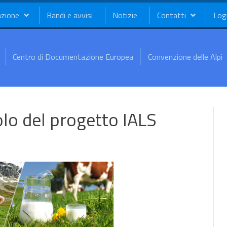
azione
Bandi e avvisi
Notizie
Contatti
Log
Centro di Documentazione Europea
Convenzione delle Alpi
lo del progetto IALS