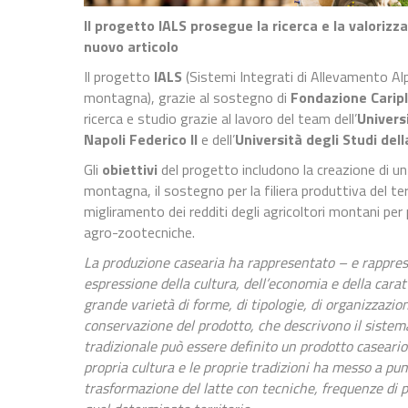
Il progetto IALS prosegue la ricerca e la valoriz
nuovo articolo
Il progetto
IALS
(Sistemi Integrati di Allevamento Alpi
montagna), grazie al sostegno di
Fondazione Carip
ricerca e studio grazie al lavoro del team dell’
Univers
Napoli Federico II
e dell’
Università degli Studi dell
Gli
obiettivi
del progetto includono la creazione di un p
montagna, il sostegno per la filiera produttiva del terri
migliramento dei redditi degli agricoltori montani per
agro-zootecniche.
La produzione casearia ha rappresentato – e rapprese
espressione della cultura, dell’economia e della carat
grande varietà di forme, di tipologie, di organizzazio
conservazione del prodotto, che descrivono il sistem
tradizionale può essere definito un prodotto caseario 
propria cultura e le proprie tradizioni ha messo a p
trasformazione del latte con tecniche, frequenze di p