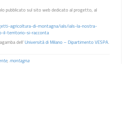
olo pubblicato sul sito web dedicato al progetto, al
getti-agricoltura-di-montagna/ials/ials-la-nostra-
il-territorio-si-racconta
llagamba dell’
Università di Milano – Dipartimento VESPA
.
ente
,
montagna