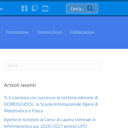
FaceBook
Twitch
YouTube
in
Cerca...
Formazione
Domoschool
Pubblicazioni
Articoli recenti
Si è conclusa con successo la settima edizione di
DOMOSCHOOL, la Scuola Internazionale Alpina di
Matematica e Fisica
Aperte le iscrizioni al Corso di Laurea triennale in
Infermieristica a.a. 2026/2027 presso UPO