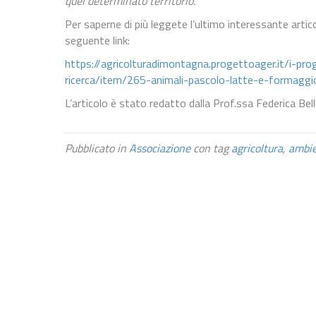
quel determinato territorio.
Per saperne di più leggete l’ultimo interessante artic
seguente link:
https://agricolturadimontagna.progettoager.it/i-pro
ricerca/item/265-animali-pascolo-latte-e-formaggio-
L’articolo è stato redatto dalla Prof.ssa Federica Be
Pubblicato in
Associazione
con tag
agricoltura
,
ambi