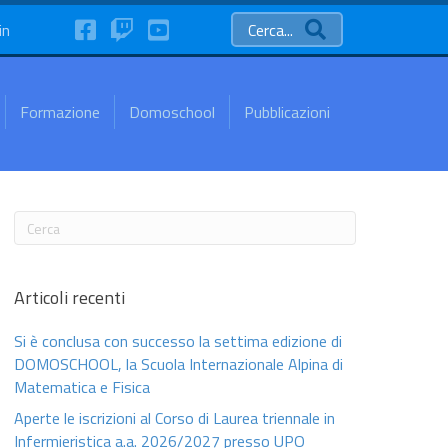
FaceBook
Twitch
YouTube
in
Cerca...
Formazione
Domoschool
Pubblicazioni
Articoli recenti
Si è conclusa con successo la settima edizione di
DOMOSCHOOL, la Scuola Internazionale Alpina di
Matematica e Fisica
Aperte le iscrizioni al Corso di Laurea triennale in
Infermieristica a.a. 2026/2027 presso UPO