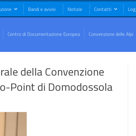
azione
Bandi e avvisi
Notizie
Contatti
Log
Centro di Documentazione Europea
Convenzione delle Alpi
rale della Convenzione
’Info-Point di Domodossola