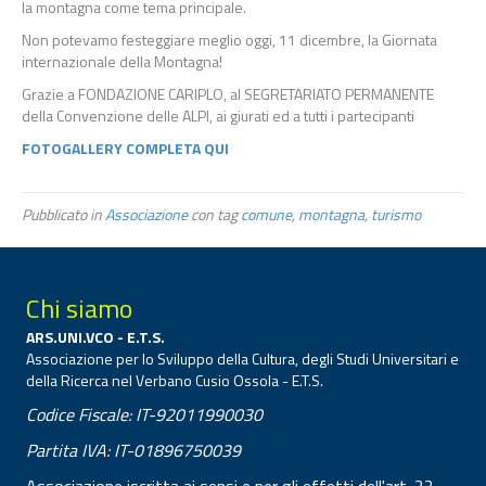
la montagna come tema principale.
Non potevamo festeggiare meglio oggi, 11 dicembre, la Giornata
internazionale della Montagna!
Grazie a FONDAZIONE CARIPLO, al SEGRETARIATO PERMANENTE
della Convenzione delle ALPI, ai giurati ed a tutti i partecipanti
FOTOGALLERY COMPLETA QUI
Pubblicato in
Associazione
con tag
comune
,
montagna
,
turismo
Chi siamo
ARS.UNI.VCO - E.T.S.
Associazione per lo Sviluppo della Cultura, degli Studi Universitari e
della Ricerca nel Verbano Cusio Ossola - E.T.S.
Codice Fiscale: IT-92011990030
Partita IVA: IT-01896750039