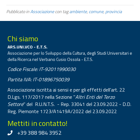
Pubblicato in
Associazione
con tag
ambiente
,
comune
,
provincia
Chi siamo
ARS.UNI.VCO - E.T.S.
Associazione per lo Sviluppo della Cultura, degli Studi Universitari e
della Ricerca nel Verbano Cusio Ossola - E.T.S.
Codice Fiscale: IT-92011990030
Partita IVA: IT-01896750039
Associazione iscritta ai sensi e per gli effetti dell'art. 22
D.Lgs. 117/2017 nella Sezione "
Altri Enti del Terzo
Settore
" del R.U.N.T.S. - Rep. 33041 del 23.09.2022 - D.D.
Reg. Piemonte 1723/A1419A/2022 del 23.09.2022
Mettiti in contatto!
+39 388 984 3952