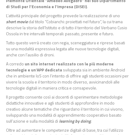
Piemonte Orientale “Amedeo Avogadro” nel suo Dipartimento
di Studi per l’Economia e l’Impresa (DISEI)
.
L’attività principale del progetto prevede la realizzazione di uno
short movie
dal titolo “Cobianchi: proiettati nel futuro”, la cui trama
descrive la storia dell’Istituto e di tutto il territorio del Verbano Cusio
Ossola in tre intervalli temporali: passato, presente e futuro.
Tutto questo verrà creato con regia, sceneggiatura e riprese basati
su una modalità espressiva legata alle nuove tecnologie digitali,
anche con l’ausilio di droni.
A corredo
un sito internet realizzato con le più moderne
tecnologie e un’APP dedicata
sviluppata sia in ambiente Android
che in ambiente IoS con l’intento di offrire agli studenti occasioni per
vivere la scuola e il territorio in modo diverso, avvicinandoli alle
tecnologie digitali in maniera critica e consapevole.
Il progetto consente così ai docenti di sperimentare metodologie
didattiche innovative e agli studenti di approfondire in modo
creativo alcune tematiche che riguardano il territorio in cui vivono,
sviluppando una modalità di apprendimento cooperativo basato
sull’azione e sulla modalità di
learning by doing
.
Oltre ad aumentare le competenze digitali di base, tra cui l’utilizzo