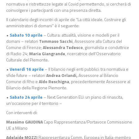
normativa e ristrettezze legate al Covid permettendo, si cercherà di
coinvolgere i partecipanti con una presenza diretta.
Il calendario degli incontri di aprile de “La città ideale. Costruire gli
amministratori di domani” è il seguente:
•
Sabato 10 aprile
– Cultura: attualità, visione e modelli per il
domani – relatori
Tommaso Sacchi
, Assessore alla Cultura del
Comune di Firenze;
Alessandra Tedesco
, giornalista e conduttrice
di Radio 24;
Maria Giangrande
, ricercatrice dell’Osservatorio
Culturale del Piemonte.
•
Venerdì 16 aprile
– Il bilancio negli enti pubblici: tra normativa e
sfide future – relatori
Andrea Orlandi,
Assessore al Bilancio
Comune di Rho e
Aldo Reschigna
, precedentemente Assessore al
Bilancio della Regione Piemonte.
•
Sabato 24 aprile
– Next Generation EU: un piano di rinascita,
un’occasione per il territorio –
Con interventi di:
Massimo GAUDINA
Capo Rappresentanza/Portavoce Commissione
UE a Milano
Adelaide MOZZI
Rappresentanza Comm. Europea in Italia-membro