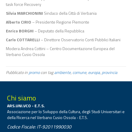
task force Recovery
Silvia MARCHIONINI
Sindaco della Città di Verbania
Alberto CIRIO
– Presidente Regione Piemonte
Enrico BORGHI
– Deputato della Repubblica
Carlo COTTARELLI
– Direttore Osservatorio Conti Pubblici Italiani
Modera Andrea Cottini – Centro Documentazione Europea del
Verbano Cusio Ossola
Pubblicato in
promo
con tag
ambiente
,
comune
,
europa
,
provincia
Chi siamo
ARS.UNI.VCO - E.T.S.
Associazione per lo Sviluppo della Cultura, degli Studi Universitari e
della Ricerca nel Verbano Cusio Ossola - E.T.S.
Codice Fiscale: IT-92011990030