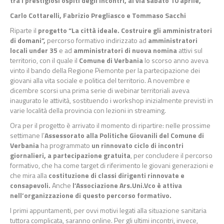
tra i prestigiosi ospiti degli incontri, al via sabato 10 aprile,
Carlo Cottarelli, Fabrizio Pregliasco e Tommaso Sacchi
Riparte il
progetto “La città ideale. Costruire gli amministratori
di domani”,
percorso formativo indirizzato ad
amministratori
locali under 35
e ad
amministratori di nuova nomina
attivi sul
territorio, con il quale il
Comune di Verbania
lo scorso anno aveva
vinto il bando della Regione Piemonte per la partecipazione dei
giovani alla vita sociale e politica del territorio. A novembre e
dicembre scorsi una prima serie di webinar territoriali aveva
inaugurato le attività, sostituendo i workshop inizialmente previsti in
varie località della provincia con lezioni in streaming.
Ora per il progetto è arrivato il momento di ripartire: nelle prossime
settimane l’
Assessorato alla Politiche Giovanili del Comune di
Verbania
ha programmato
un rinnovato ciclo di incontri
giornalieri, a partecipazione gratuita
, per concludere il percorso
formativo, che ha come target di riferimento le giovani generazioni e
che mira alla
costituzione di classi dirigenti rinnovate e
consapevoli.
Anche
l’Associazione Ars.Uni.Vco è attiva
nell’organizzazione di questo percorso formativo.
I primi appuntamenti, per ovvi motivi legati alla situazione sanitaria
tuttora complicata, saranno online. Per gli ultimi incontri, invece,