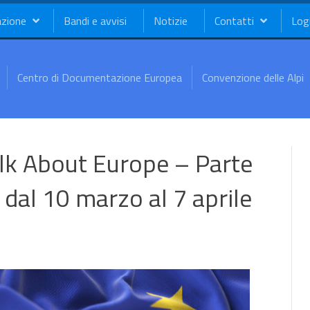
azione
Bandi e avvisi
Notizie
Contatti
Log
Centro di Documentazione Europea
Convenzione delle Alpi
k About Europe – Parte
 dal 10 marzo al 7 aprile