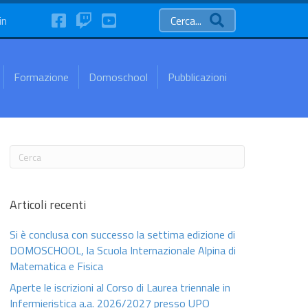
FaceBook
Twitch
YouTube
in
Cerca...
Formazione
Domoschool
Pubblicazioni
Articoli recenti
Si è conclusa con successo la settima edizione di
DOMOSCHOOL, la Scuola Internazionale Alpina di
Matematica e Fisica
Aperte le iscrizioni al Corso di Laurea triennale in
Infermieristica a.a. 2026/2027 presso UPO