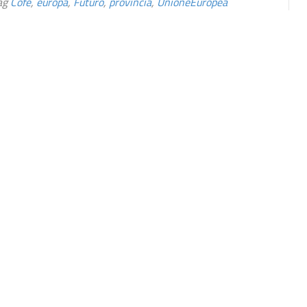
ag
Cofe
,
europa
,
Futuro
,
provincia
,
UnioneEuropea