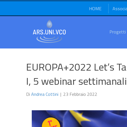
HOME
Associ
Progetti
EUROPA+2022 Let’s Tal
I, 5 webinar settimanali
Di
Andrea Cottini
|
23 Febbraio 2022