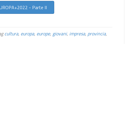
ROPA+2022 - Parte II
ag
cultura
,
europa
,
europe
,
giovani
,
impresa
,
provincia
,