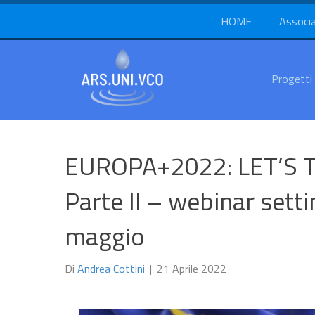
HOME
Associ
Progetti
EUROPA+2022: LET’S 
Parte II – webinar setti
maggio
Di
Andrea Cottini
|
21 Aprile 2022