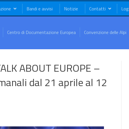
azione
Bandi e avvisi
Notizie
Contatti
Log
Centro di Documentazione Europea
Convenzione delle Alpi
TALK ABOUT EUROPE –
manali dal 21 aprile al 12