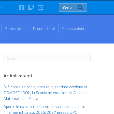
FaceBook
Twitch
YouTube
in
Cerca...
Formazione
Domoschool
Pubblicazioni
Articoli recenti
Si è conclusa con successo la settima edizione di
DOMOSCHOOL, la Scuola Internazionale Alpina di
Matematica e Fisica
Aperte le iscrizioni al Corso di Laurea triennale in
Infermieristica a.a. 2026/2027 presso UPO