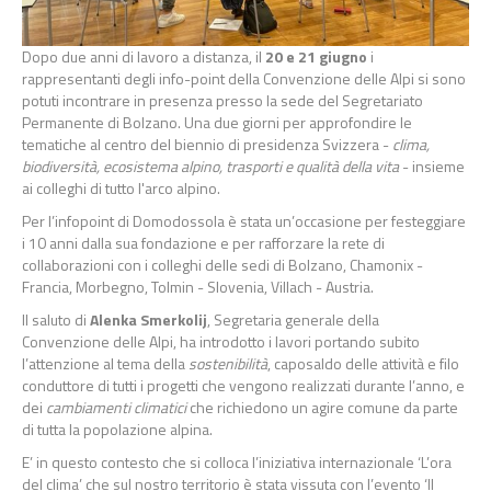
Dopo due anni di lavoro a distanza, il
20 e 21 giugno
i
rappresentanti degli info-point della Convenzione delle Alpi si sono
potuti incontrare in presenza presso la sede del Segretariato
Permanente di Bolzano. Una due giorni per approfondire le
tematiche al centro del biennio di presidenza Svizzera -
clima,
biodiversità, ecosistema alpino, trasporti e qualità della vita
- insieme
ai colleghi di tutto l'arco alpino.
Per l’infopoint di Domodossola è stata un’occasione per festeggiare
i 10 anni dalla sua fondazione e per rafforzare la rete di
collaborazioni con i colleghi delle sedi di Bolzano, Chamonix -
Francia, Morbegno, Tolmin - Slovenia, Villach - Austria.
Il saluto di
Alenka Smerkolij
, Segretaria generale della
Convenzione delle Alpi, ha introdotto i lavori portando subito
l’attenzione al tema della
sostenibilità
, caposaldo delle attività e filo
conduttore di tutti i progetti che vengono realizzati durante l’anno, e
dei
cambiamenti climatici
che richiedono un agire comune da parte
di tutta la popolazione alpina.
E’ in questo contesto che si colloca l’iniziativa internazionale ‘L’ora
del clima’ che sul nostro territorio è stata vissuta con l’evento ‘Il