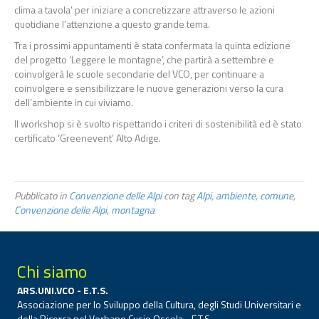
clima a tavola’ per iniziare a concretizzare attraverso le azioni
quotidiane l’attenzione a questo grande tema.
Tra i prossimi appuntamenti è stata confermata la quinta edizione
del progetto ‘Leggere le montagne’, che partirà a settembre e
coinvolgerà le scuole secondarie del VCO, per continuare a
coinvolgere e sensibilizzare le nuove generazioni verso la cura
dell’ambiente in cui viviamo.
Il workshop si è svolto rispettando i criteri di sostenibilità ed è stato
certificato ‘Greenevent’ Alto Adige.
Pubblicato in
Convenzione delle Alpi
con tag
Alpi
,
ambiente
,
comune
,
Convenzione delle Alpi
,
montagna
Chi siamo
ARS.UNI.VCO - E.T.S.
Associazione per lo Sviluppo della Cultura, degli Studi Universitari e
della Ricerca nel Verbano Cusio Ossola - E.T.S.