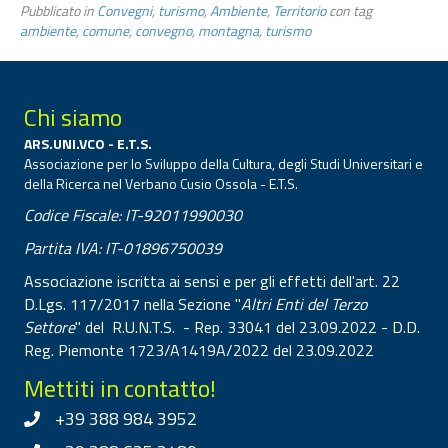
Pubblicato in
Convegni
,
turismo
,
Ambiente
,
Territorio
con tag
ambiente
,
comune
,
convegno
,
montagna
,
turismo
Chi siamo
ARS.UNI.VCO - E.T.S.
Associazione per lo Sviluppo della Cultura, degli Studi Universitari e
della Ricerca nel Verbano Cusio Ossola - E.T.S.
Codice Fiscale: IT-92011990030
Partita IVA: IT-01896750039
Associazione iscritta ai sensi e per gli effetti dell'art. 22
D.Lgs. 117/2017 nella Sezione "
Altri Enti del Terzo
Settore
" del R.U.N.T.S. - Rep. 33041 del 23.09.2022 - D.D.
Reg. Piemonte 1723/A1419A/2022 del 23.09.2022
Mettiti in contatto!
+39 388 984 3952