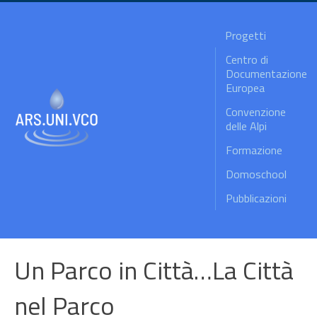
Progetti
Centro di
Documentazione
Europea
Convenzione
delle Alpi
Formazione
Domoschool
Pubblicazioni
Un Parco in Città…La Città
nel Parco