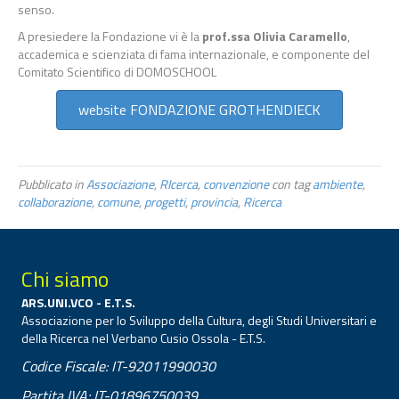
senso.
A presiedere la Fondazione vi è la
prof.ssa Olivia Caramello
,
accademica e scienziata di fama internazionale, e componente del
Comitato Scientifico di DOMOSCHOOL
website FONDAZIONE GROTHENDIECK
Pubblicato in
Associazione
,
RIcerca
,
convenzione
con tag
ambiente
,
collaborazione
,
comune
,
progetti
,
provincia
,
Ricerca
Chi siamo
ARS.UNI.VCO - E.T.S.
Associazione per lo Sviluppo della Cultura, degli Studi Universitari e
della Ricerca nel Verbano Cusio Ossola - E.T.S.
Codice Fiscale: IT-92011990030
Partita IVA: IT-01896750039