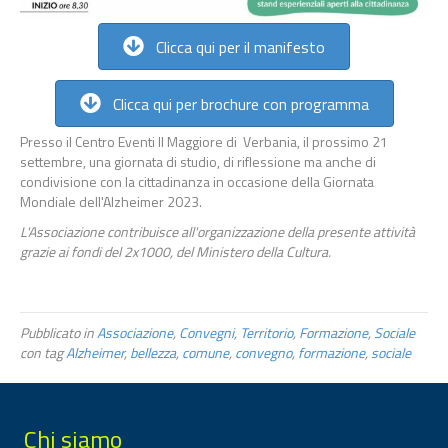
Clicca qui per il manifesto
Clicca qui per brochure con programma
Presso il Centro Eventi Il Maggiore di Verbania, il prossimo 21
settembre, una giornata di studio, di riflessione ma anche di
condivisione con la cittadinanza in occasione della Giornata
Mondiale dell'Alzheimer 2023.
L'Associazione contribuisce all'organizzazione della presente attività
grazie ai fondi del 2x1000, del Ministero della Cultura.
Pubblicato in
Associazione
,
Convegni
,
Territorio
,
Formazione
,
Sociale
con tag
Alzheimer
,
bellezza
,
comune
,
convegno
,
formazione
,
sociale
Chi siamo