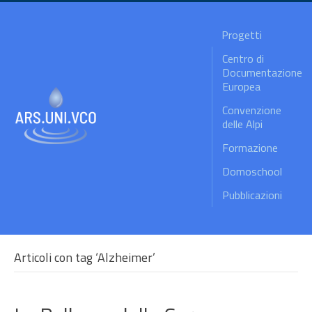
Progetti
Centro di
Documentazione
Europea
Convenzione
delle Alpi
Formazione
Domoschool
Pubblicazioni
Articoli con tag ‘Alzheimer’