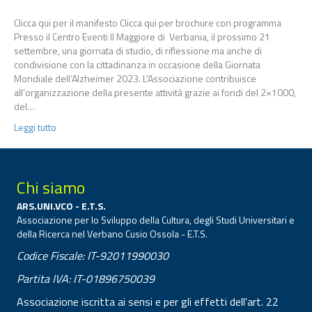
Clicca qui per il manifesto Clicca qui per brochure con programma
Presso il Centro Eventi Il Maggiore di Verbania, il prossimo 21
settembre, una giornata di studio, di riflessione ma anche di
condivisione con la cittadinanza in occasione della Giornata
Mondiale dell’Alzheimer 2023. L’Associazione contribuisce
all’organizzazione della presente attività grazie ai fondi del 2×1000,
del…
Leggi tutto
Chi siamo
ARS.UNI.VCO - E.T.S.
Associazione per lo Sviluppo della Cultura, degli Studi Universitari e
della Ricerca nel Verbano Cusio Ossola - E.T.S.
Codice Fiscale: IT-92011990030
Partita IVA: IT-01896750039
Associazione iscritta ai sensi e per gli effetti dell'art. 22