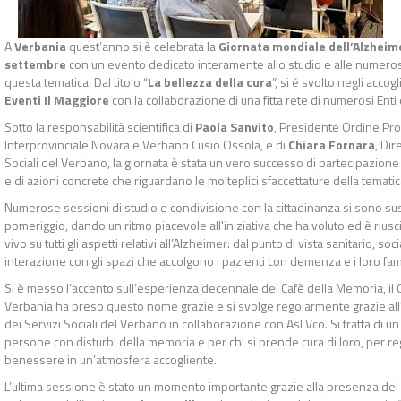
A
Verbania
quest’anno si è celebrata la
Giornata mondiale dell’Alzheim
settembre
con un evento dedicato interamente allo studio e alle numerose
questa tematica. Dal titolo “
La bellezza della cura
”, si è svolto negli accog
Eventi Il Maggiore
con la collaborazione di una fitta rete di numerosi Enti e
Sotto la responsabilità scientifica di
Paola Sanvito
, Presidente Ordine Pro
Interprovinciale Novara e Verbano Cusio Ossola, e di
Chiara Fornara
, Dir
Sociali del Verbano, la giornata è stata un vero successo di partecipazione 
e di azioni concrete che riguardano le molteplici sfaccettature della tematic
Numerose sessioni di studio e condivisione con la cittadinanza si sono sus
pomeriggio, dando un ritmo piacevole all'iniziativa che ha voluto ed è riusc
vivo su tutti gli aspetti relativi all’Alzheimer: dal punto di vista sanitario, soc
interazione con gli spazi che accolgono i pazienti con demenza e i loro fami
Si è messo l’accento sull’esperienza decennale del Cafè della Memoria, il
Verbania ha preso questo nome grazie e si svolge regolarmente grazie al
dei Servizi Sociali del Verbano in collaborazione con Asl Vco. Si tratta di u
persone con disturbi della memoria e per chi si prende cura di loro, per r
benessere in un’atmosfera accogliente.
L’ultima sessione è stato un momento importante grazie alla presenza del