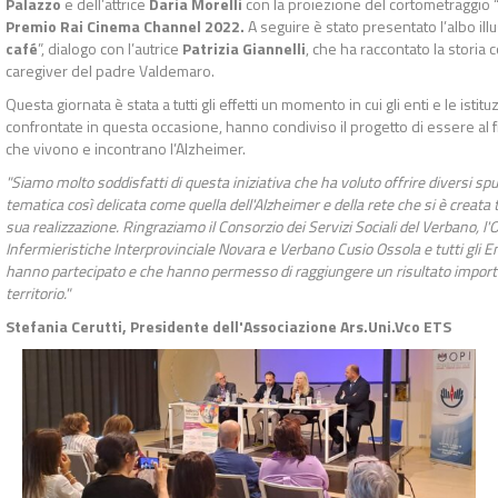
Palazzo
e dell’attrice
Daria Morelli
con la proiezione del cortometraggio 
Premio Rai Cinema Channel 2022.
A seguire è stato presentato l’albo illu
café
”, dialogo con l’autrice
Patrizia Giannelli
, che ha raccontato la storia c
caregiver del padre Valdemaro.
Questa giornata è stata a tutti gli effetti un momento in cui gli enti e le istit
confrontate in questa occasione, hanno condiviso il progetto di essere al fia
che vivono e incontrano l’Alzheimer.
"Siamo molto soddisfatti di questa iniziativa che ha voluto offrire diversi spu
tematica così delicata come quella dell'Alzheimer e della rete che si è creata t
sua realizzazione. Ringraziamo il Consorzio dei Servizi Sociali del Verbano, l
Infermieristiche Interprovinciale Novara e Verbano Cusio Ossola e tutti gli Ent
hanno partecipato e che hanno permesso di raggiungere un risultato importa
territorio."
Stefania Cerutti, Presidente dell'Associazione Ars.Uni.Vco ETS