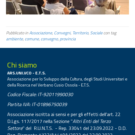
Pubblicato in
Associazione
,
Convegni
,
Territorio
,
Sociale
con tag
ambiente
,
comune
,
convegno
,
provincia
Chi siamo
ARS.UNI.VCO - E.T.S.
Associazione per lo Sviluppo della Cultura, degli Studi Universitari e
della Ricerca nel Verbano Cusio Ossola - E.T.S.
Codice Fiscale: IT-92011990030
Partita IVA: IT-01896750039
Associazione iscritta ai sensi e per gli effetti dell'art. 22
D.Lgs. 117/2017 nella Sezione "
Altri Enti del Terzo
Settore
" del R.U.N.T.S. - Rep. 33041 del 23.09.2022 - D.D.