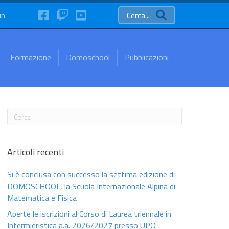
FaceBook
Twitch
YouTube
in
Cerca...
Formazione
Domoschool
Pubblicazioni
Articoli recenti
Si è conclusa con successo la settima edizione di
DOMOSCHOOL, la Scuola Internazionale Alpina di
Matematica e Fisica
Aperte le iscrizioni al Corso di Laurea triennale in
Infermieristica a.a. 2026/2027 presso UPO