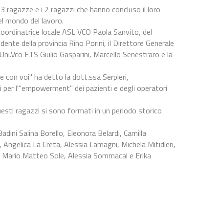
 13 ragazze e i 2 ragazzi che hanno concluso il loro
el mondo del lavoro.
la coordinatrice locale ASL VCO Paola Sanvito, del
idente della provincia Rino Porini, il Direttore Generale
s.Uni.Vco ETS Giulio Gasparini, Marcello Senestraro e la
 con voi" ha detto la dott.ssa Serpieri,
 per l'"empowerment" dei pazienti e degli operatori
esti ragazzi si sono formati in un periodo storico
ini Salina Borello, Eleonora Belardi, Camilla
, Angelica La Creta, Alessia Lamagni, Michela Mitidieri,
i, Mario Matteo Sole, Alessia Sommacal e Erika