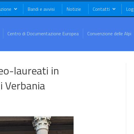
azione
Bandi e avvisi
Notizie
Contatti
Log
Centro di Documentazione Europea
Convenzione delle Alpi
eo-laureati in
di Verbania