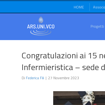
HOME
Associ
Progetti
Congratulazioni ai 15 n
Infermieristica – sede 
Di
Federica Fili
|
27 Novembre 2023