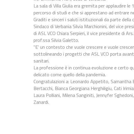
La sala di Villa Giulia era gremita per applaudire le
percorso di studi e che si apprestano ad entrare n
Graditi e sinceri i saluti istituzionali da parte del
Sindaco di Verbania Silvia Marchionini, del vice pres
di ASL VCO Chiara Serpieri, il vice presidente di Ar
prof.ssa Silvia Galetto.
"E' un contesto che vuole crescere e vuole crescere
sottolineando i progetti che ASL VCO porta avanti
sanitari.
La professione è in continua evoluzione e certo qu
delicato come quello della pandemia.
Congratulazioni a: Leonardo Appetito, Samantha Bad
Bertacchi, Bianca Georgiana Herghiligiu, Cati Irimia
Laura Polliani, Milena Sanginiti, Jennyfer Sghedon
Zanardi.