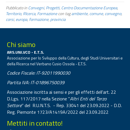
Pubblicato in
Convegni
,
Progetti
,
Centro Documentazione Europea
,
Territorio
,
RIcerca
,
Formazione
con tag
ambiente
,
comune
,
convegno
,
corsi
,
europa
,
formazione
,
provincia
Chi siamo
ARS.UNI.VCO - E.T.S.
Associazione per lo Sviluppo della Cultura, degli Studi Universitari e
della Ricerca nel Verbano Cusio Ossola - E.T.S.
Codice Fiscale: IT-92011990030
Partita IVA: IT-01896750039
Associazione iscritta ai sensi e per gli effetti dell'art. 22
D.Lgs. 117/2017 nella Sezione "
Altri Enti del Terzo
Settore
" del R.U.N.T.S. - Rep. 33041 del 23.09.2022 - D.D.
Reg. Piemonte 1723/A1419A/2022 del 23.09.2022
Mettiti in contatto!