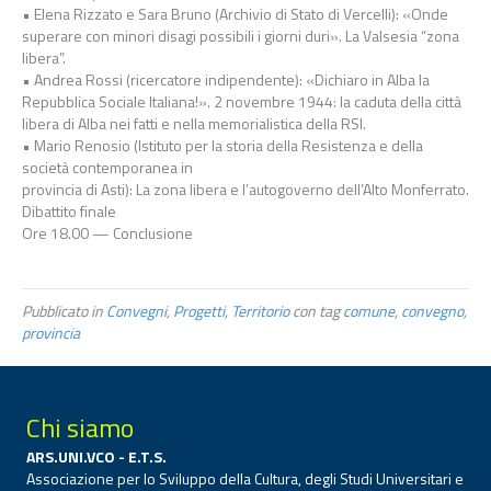
• Elena Rizzato e Sara Bruno (Archivio di Stato di Vercelli): «Onde
superare con minori disagi possibili i giorni duri». La Valsesia “zona
libera”.
• Andrea Rossi (ricercatore indipendente): «Dichiaro in Alba la
Repubblica Sociale Italiana!». 2 novembre 1944: la caduta della città
libera di Alba nei fatti e nella memorialistica della RSI.
• Mario Renosio (Istituto per la storia della Resistenza e della
società contemporanea in
provincia di Asti): La zona libera e l’autogoverno dell’Alto Monferrato.
Dibattito finale
Ore 18.00 — Conclusione
Pubblicato in
Convegni
,
Progetti
,
Territorio
con tag
comune
,
convegno
,
provincia
Chi siamo
ARS.UNI.VCO - E.T.S.
Associazione per lo Sviluppo della Cultura, degli Studi Universitari e