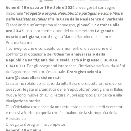
Venerdì 18 e sabato 19 ottobre 2024
si svolgerà il convegno
nazionale
"
Progetto e utopia. Repubbliche partigiane e zone libere
nella Resistenza italiana"
alla Casa della Resistenza di Verbania
.
Ci sarà anche un'anteprima al convegno,
giovedì 17 ottobre alle
ore 20.45
, con la presentazione del documentario
La grande
estate partigiana
, con il regista Marzio Bartolucci e l’autrice
Arianna Giannini.
Il convegno, che è concepito con momenti di discussione e di
confronto in occasione dell'
80esimo anniversario della
Repubblica Partigiana dell'Ossola
, sarà
a ingresso LIBERO e
GRATUITO
. Per gli insegnanti interessati, l'iniziativa sarà valida ai fini
dell'aggiornamento professionale.
Preregistrazioni a
care@casadellaresistenza.it
Ci saranno relatori e relatrici da tutta Italia e si discuteranno diverse
questioni legate alla tematica delle "repubbliche" partigiane in Italia:
nuove fonti, nuove chiavi di lettura, nuovi approcci alla ricerca e alla
divulgazione storica.
E' un'iniziativa che nasce da una rete estesa di Istituti e di ricercatori
e riunirà a Verbania quella che è attualmente la storiografia della
Resistenza.
Di seguito il programma completo:
Venerdì 18 ottobre